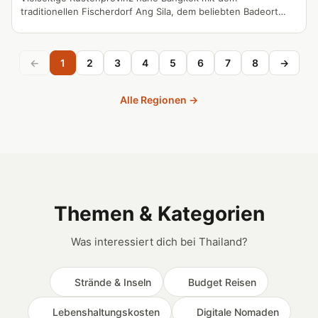
traditionellen Fischerdorf Ang Sila, dem beliebten Badeort
Bang Saen und den berühmten Büffelrennen. Chonburi bietet
eine abwechslungsreiche Mischung aus Küstenkultur, lokalen
Traditionen und familienfreundlichen Attraktionen nur eine
←
1
2
3
4
5
6
7
8
→
kurze Fahrt von der Hauptstadt entfernt.
Alle Regionen →
Themen & Kategorien
Was interessiert dich bei Thailand?
Strände & Inseln
Budget Reisen
Lebenshaltungskosten
Digitale Nomaden