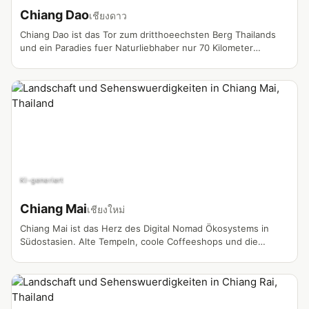
Chiang Dao
เชียงดาว
Chiang Dao ist das Tor zum dritthoeechsten Berg Thailands
und ein Paradies fuer Naturliebhaber nur 70 Kilometer
noerdlich von Chiang Mai. Der Distrikt bietet Vloggern
spektakulaere Kalksteinhoehlen, Bergvoelker-Doerfer und
einige der besten Wanderungen Nordthailands.
KI-generiert
Chiang Mai
เชียงใหม่
Chiang Mai ist das Herz des Digital Nomad Ökosystems in
Südostasien. Alte Tempeln, coole Coffeeshops und die
weltweit bekannte Nomad-Community machen sie zum
vlogger Magneten.