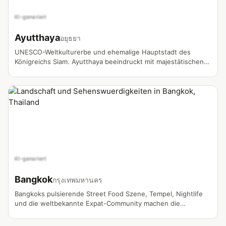
KI-generiert
Ayutthaya
อยุธยา
UNESCO-Weltkulturerbe und ehemalige Hauptstadt des
Königreichs Siam. Ayutthaya beeindruckt mit majestätischen
Tempelruinen, historischen Palästen und einer faszinierenden
Geschichte, die über 400 Jahre zurückreicht. Die weitläufige
Ruinenstadt am Zusammenfluss dreier Flüsse zählt zu den
bedeutendsten archäologischen Stätten Südostasiens.
KI-generiert
Bangkok
กรุงเทพมหานคร
Bangkoks pulsierende Street Food Szene, Tempel, Nightlife
und die weltbekannte Expat-Community machen die
Hauptstadt zum meistgedrehten Vlog-Standort in Thailand.