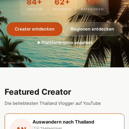
84+
62+
19+
CREATOR
REGIONEN
KATEGORIEN
Creator entdecken
Regionen entdecken
Plattform-Intro ansehen
KI-generiert
Featured Creator
Die beliebtesten Thailand Vlogger auf YouTube
Auswandern nach Thailand
🇹🇭 Thailand
·
Isan