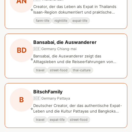
AN
Creator, der das Leben als Expat in Thailands
⭐
Isaan-Region dokumentiert und praktische
Tipps für Auswanderer teilt.
farm-life
nightlife
expat-life
Bansabai, die Auswanderer
BD
🇩🇪 Germany
·
Chiang-mai
Bansabai, die Auswanderer zeigt das
⭐
Alltagsleben und die Reiseerfahrungen von
deutschen Auswanderern in Thailand.
travel
street-food
thai-culture
BitschFamily
B
🇩🇪 Germany
·
Pattaya
Deutscher Creator, der das authentische Expat-
⭐
Leben und die Kultur Pattayas und Bangkoks
auf YouTube dokumentiert.
travel
expat-life
street-food