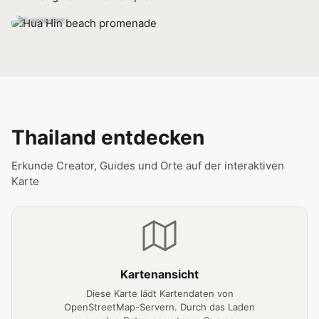
Foodie Creator & Märkte
KI-generiert
Thai Culture
Tempel & Traditionen
Rente in Thailand
Visa, Kosten, Lifestyle
Thailand entdecken
Erkunde Creator, Guides und Orte auf der interaktiven
Karte
Kartenansicht
Diese Karte lädt Kartendaten von
OpenStreetMap-Servern. Durch das Laden