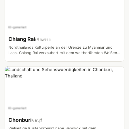
KI-generiert
Chiang Rai
เชียงราย
Nordthailands Kulturperle an der Grenze zu Myanmar und
Laos. Chiang Rai verzaubert mit dem weltberühmten Weißen
Tempel, dem mystischen Blauen Tempel und dem legendären
Goldenen Dreieck. Die Provinz bietet eine einzigartige
Mischung aus Bergstämmen, Teeplantagen und
atemberaubender Natur.
KI-generiert
Chonburi
ชลบุรี
Vielseitige Küstenprovinz nahe Bangkok mit dem