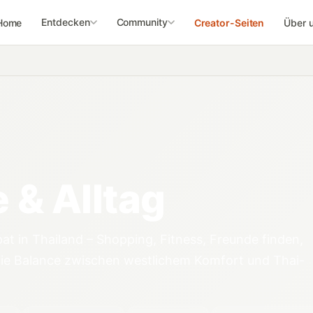
Entdecken
Community
Home
Creator-Seiten
Über 
e & Alltag
at in Thailand – Shopping, Fitness, Freunde finden,
die Balance zwischen westlichem Komfort und Thai-