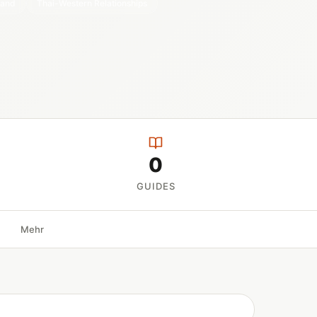
land
Thai-Western Relationships
0
GUIDES
Mehr