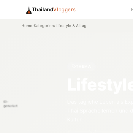
Thailand
Vloggers
Home
›
Kategorien
›
Lifestyle & Alltag
THEMA
Lifestyl
Das tägliche Leben als Exp
KI-
generiert
Thai Sprache lernen und 
Kultur.