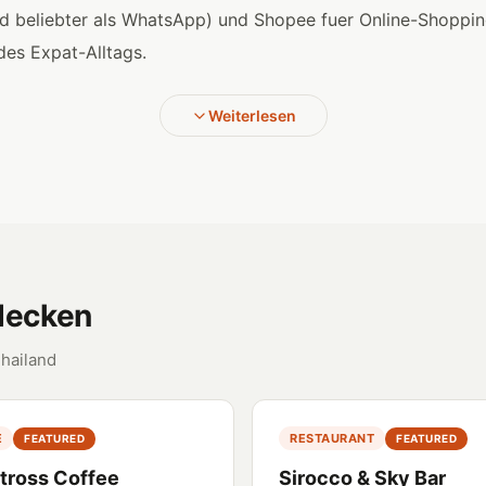
nd beliebter als WhatsApp) und Shopee fuer Online-Shoppi
des Expat-Alltags.
Weiterlesen
tdecken
Thailand
E
RESTAURANT
FEATURED
FEATURED
tross Coffee
Sirocco & Sky Bar