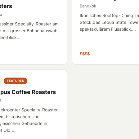
ters
Bangkok
ya
Ikonisches Rooftop-Dining im
Stock des Lebua State Tower
lassiger Specialty-Roaster am
spektakulärem Flussblick....
d mit grosser Bohnenauswahl
erblick....
$$$$
E
FEATURED
pus Coffee Roasters
t
gekroenter Specialty-Roaster
em historischen sino-
giesischen Gebaeude in
 Old ...