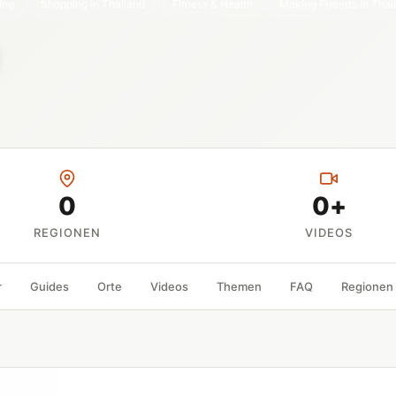
ing
Shopping in Thailand
Fitness & Health
Making Friends in Thai
0
0+
REGIONEN
VIDEOS
r
Guides
Orte
Videos
Themen
FAQ
Regionen