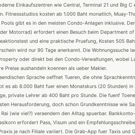
derne Einkaufszentren wie Central, Terminal 21 und Big C 
en. Fitnessstudios kosten ab 1.000 Baht monatlich, Muay-
 Pools gibt es in den meisten Condo-Anlagen inklusive. Der
oder Motorrad) erfordert einen Besuch beim Department of
Reaktionstest und eine praktische Pruefung, Kosten 505 Baht
rerschein wird nur 90 Tage anerkannt. Die Wohnungssuche l
Property oder direkt bei den Condo-Verwaltungen, wobei La
e Preise aushandeln koennen als ueber Makler.
laendischen Sprache oeffnet Tueren, die ohne Sprachkenntn
ibt es ab 8.000 Baht fuer einen Monatskurs (20 Stunden) i
e, private Lehrer ab 400 Baht pro Stunde. Die fuenf Toen
sten Herausforderung, doch schon Grundkenntnisse wie S
 Rai (wie viel?) veraendern den Alltag spuerbar. Bankkonto
sikorn erfordert Pass, Visum und ein Empfehlungsschreibe
raxis je nach Filiale variiert. Die Grab-App fuer Taxis und 