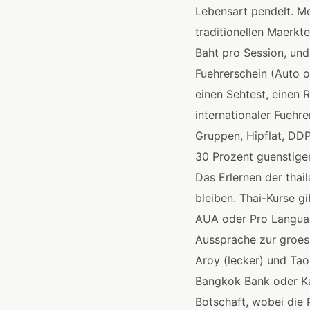
Lebensart pendelt. Mo
traditionellen Maerkt
Baht pro Session, und
Fuehrerschein (Auto 
einen Sehtest, einen 
internationaler Fueh
Gruppen, Hipflat, DD
30 Prozent guenstiger
Das Erlernen der thai
bleiben. Thai-Kurse g
AUA oder Pro Languag
Aussprache zur groes
Aroy (lecker) und Tao
Bangkok Bank oder Ka
Botschaft, wobei die P