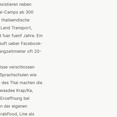
existieren neben
Thai-Camps ab 300
 thailaendische
 Land Transport,
 fuer fuenf Jahre. Ein
aeuft ueber Facebook-
ngzeitmieter oft 20-
isse verschlossen
n Sprachschulen wie
e des Thai machen die
awasdee Krap/Ka,
-Eroeffnung bei
n der eigenen
GrabFood, Line als