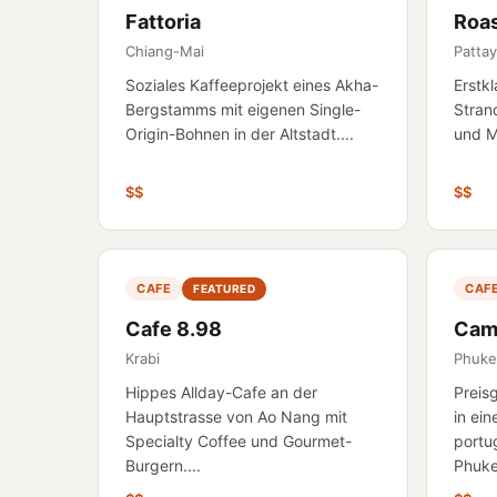
Fattoria
Roas
Chiang-Mai
Patta
Soziales Kaffeeprojekt eines Akha-
Erstk
Bergstamms mit eigenen Single-
Stran
Origin-Bohnen in der Altstadt....
und Me
$$
$$
CAFE
CAF
FEATURED
Cafe 8.98
Cam
Krabi
Phuke
Hippes Allday-Cafe an der
Preis
Hauptstrasse von Ao Nang mit
in ein
Specialty Coffee und Gourmet-
portu
Burgern....
Phuket