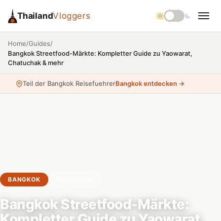
Thailand
Vloggers
/
/
Home
Guides
Bangkok Streetfood-Märkte: Kompletter Guide zu Yaowarat,
Chatuchak & mehr
Teil der Bangkok Reisefuehrer
Bangkok entdecken →
BANGKOK
Food Market
Bangkok Streetfood-Märkte:
Kompletter Guide zu Yaowarat,