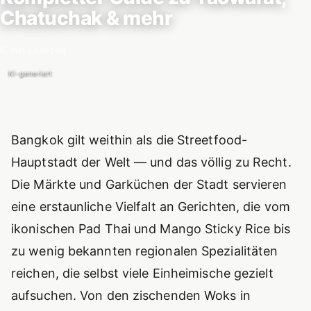
Chatuchak & mehr
6 min Lesezeit
KI-generiert
Einführung
Bangkok gilt weithin als die Streetfood-
Hauptstadt der Welt — und das völlig zu Recht.
Die Märkte und Garküchen der Stadt servieren
eine erstaunliche Vielfalt an Gerichten, die vom
ikonischen Pad Thai und Mango Sticky Rice bis
zu wenig bekannten regionalen Spezialitäten
reichen, die selbst viele Einheimische gezielt
aufsuchen. Von den zischenden Woks in