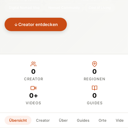
Digital Nomad Visa
Nomad Community
Cost of Living
Creator entdecken
0
0
CREATOR
REGIONEN
0+
0
VIDEOS
GUIDES
Übersicht
Creator
Über
Guides
Orte
Videos