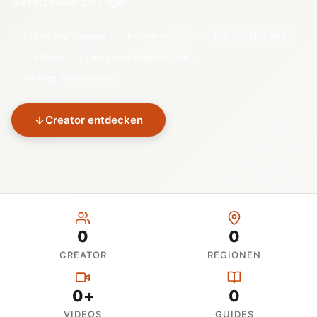
Gesetzesaenderungen.
Tourist Visa Thailand
Retirement Visa
Thailand Elite Visa
LTR Visum
Destination Thailand Visa
90-Tage-Meldepflicht
Creator entdecken
0
0
CREATOR
REGIONEN
0+
0
VIDEOS
GUIDES