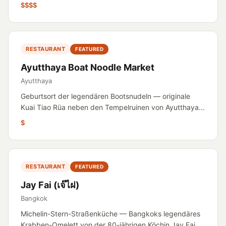
$$$$
RESTAURANT
FEATURED
Ayutthaya Boat Noodle Market
Ayutthaya
Geburtsort der legendären Bootsnudeln — originale
Kuai Tiao Rüa neben den Tempelruinen von Ayutthaya...
$
RESTAURANT
FEATURED
Jay Fai (เจ๊ไฝ)
Bangkok
Michelin-Stern-Straßenküche — Bangkoks legendäres
Krabben-Omelett von der 80-jährigen Köchin Jay Fai...