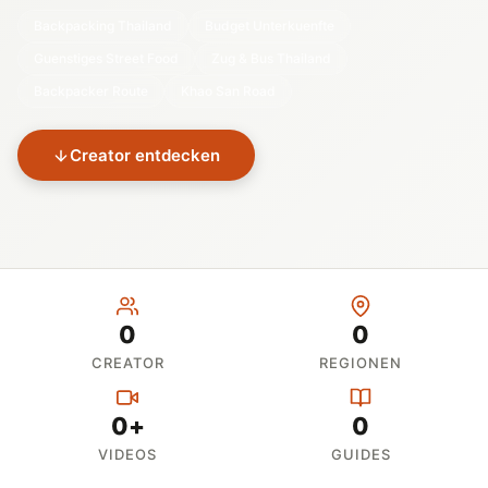
Backpacking Thailand
Budget Unterkuenfte
Guenstiges Street Food
Zug & Bus Thailand
Backpacker Route
Khao San Road
Creator entdecken
0
0
CREATOR
REGIONEN
0+
0
VIDEOS
GUIDES