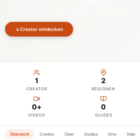
Rice Farming
Isan Village Life
Self-Sufficiency
Buffalo & Livestock
Organic Gardening
Thai Rural Culture
Creator entdecken
1
2
CREATOR
REGIONEN
0+
0
VIDEOS
GUIDES
Übersicht
Creator
Über
Guides
Orte
Videos