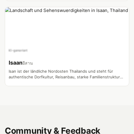
KI-generiert
Isaan
อีสาน
Isan ist der ländliche Nordosten Thailands und steht für
authentische Dorfkultur, Reisanbau, starke Familienstrukturen
und das echte Alltagsleben fernab der Touristenströme. Viele
Thailand-Vlogs über Farm Life, Thai-Ehe, Hausbau und
Selbstversorgung entstehen hier.
Community & Feedback