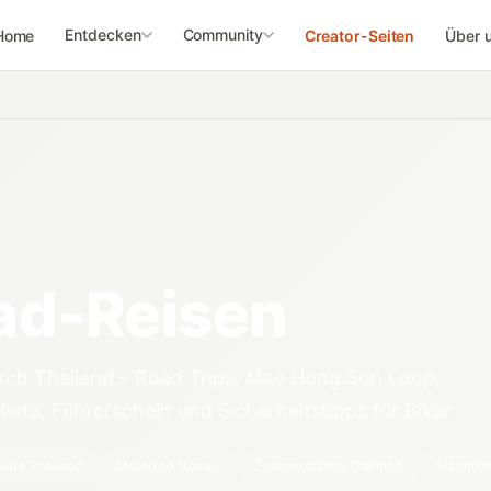
Entdecken
Community
Home
Creator-Seiten
Über 
ad-Reisen
ch Thailand – Road Trips, Mae Hong Son Loop,
ete, Führerschein und Sicherheitstipps für Biker.
Miete Thailand
Motorrad Routen
Fuehrerschein Thailand
Sicherhe