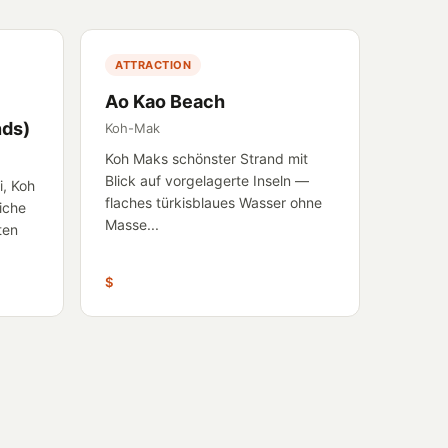
ATTRACTION
Ao Kao Beach
nds)
Koh-Mak
Koh Maks schönster Strand mit
Blick auf vorgelagerte Inseln —
i, Koh
flaches türkisblaues Wasser ohne
iche
Masse...
ten
$