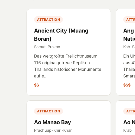
ATTRACTION
ATT
Ancient City (Muang
Ang
Boran)
Nati
Samut-Prakan
Koh-S
Das weltgrößte Freilichtmuseum —
Ein U
116 originalgetreue Repliken
aus 42
Thailands historischer Monumente
Thail
auf e...
Smara
$$
$$$
ATTRACTION
ATT
Ao Manao Bay
Ao 
Prachuap-Khiri-Khan
Krabi