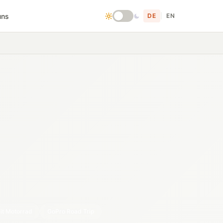
uns
DE
|
EN
it Motorrad
GoPro Road Trip