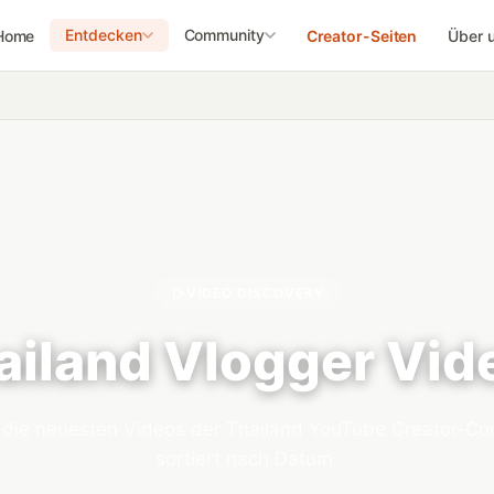
Entdecken
Community
Home
Creator-Seiten
Über 
VIDEO DISCOVERY
ailand Vlogger Vid
 die neuesten Videos der Thailand YouTube Creator-Co
sortiert nach Datum.