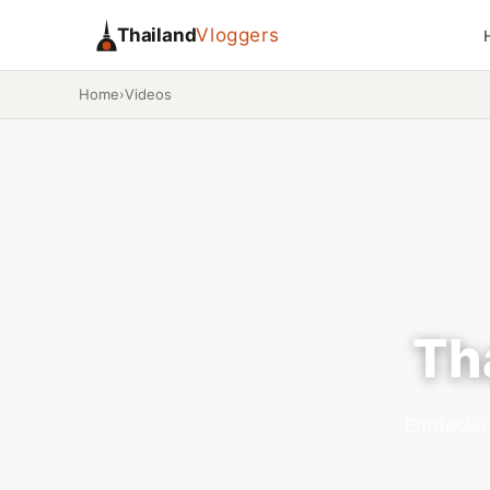
Thailand
Vloggers
Home
›
Videos
Th
Entdecke