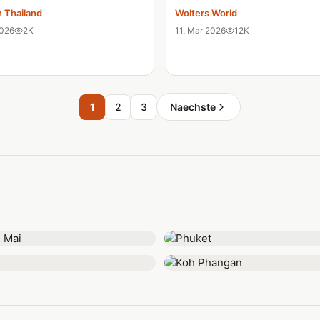
n Thailand
Wolters World
2026
2K
11. Mar 2026
12K
1
2
3
Naechste
Mai
Phuket
Koh Phangan