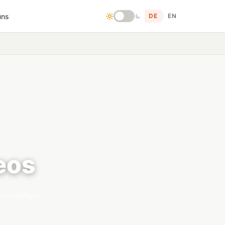
uns
DE
|
EN
eos
mmunity –