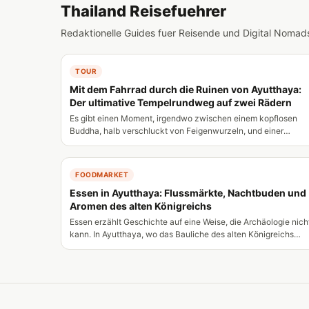
Thailand Reisefuehrer
Redaktionelle Guides fuer Reisende und Digital Nomad
TOUR
Mit dem Fahrrad durch die Ruinen von Ayutthaya:
Der ultimative Tempelrundweg auf zwei Rädern
Es gibt einen Moment, irgendwo zwischen einem kopflosen
Buddha, halb verschluckt von Feigenwurzeln, und einer
Flussbiegung, an der ein Longtail-Boot an einem verfallenen
Prang vorbeischießt, in dem man begreift: Diese Stadt lässt
sich nicht von einem Bus aus verstehen. Ayutthaya — einst
FOODMARKET
eine der mächtigsten Städte Asiens, Millionenmetropole des
Essen in Ayutthaya: Flussmärkte, Nachtbuden und
siebzehnten Jahrhunderts, Schrecken europäischer Kaufleute
und Bewunderung ihrer Botschafter — existiert heute als
Aromen des alten Königreichs
weitläufiges Trümmerfeld inmitten einer lebendigen modernen
Essen erzählt Geschichte auf eine Weise, die Archäologie nich
Stadt. Die Tempel sind über eine von Flüssen umgebene Insel
kann. In Ayutthaya, wo das Bauliche des alten Königreichs
verstreut, und das Fahrrad ist nicht nur das praktischste,
großteils Ruinen sind, tragen die Küchentraditionen die
sondern das richtigste Fortbewegungsmittel für diesen Ort: na
lebendige Erinnerung an eine außergewöhnlich
genug an den Steinen, um sie zu berühren, langsam genug für
kosmopolitische Vergangenheit. Persische Händler brachten
die Melancholie, flexibel genug für die unmarkierten Wege, auf
ihren Rosenwasser-Konfekt. Chinesische Kaufleute ließen ihr
denen sich die eigentlichen Entdeckungen verbergen.
Bootsnudelrezepte nie vom Fluss weg. Japanische Samurai,
die sich in einem eigenen Stadtviertel niederließen,