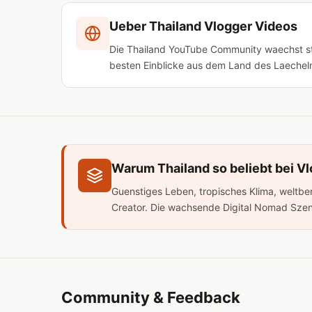
hinterließen Spuren in den gewürzten Grillspezialitäten der
Ueber Thailand Vlogger Videos
heutigen Straßenküche. Die Küche Ayutthayas ist die
zentralthailändische Küche in ihrer historisch geschichtetsten
Die Thailand YouTube Community waechst stet
Form: reicher an chinesischem Einfluss als der Süden, würzige
als der Norden, und von einer Flussigkeit geprägt, die aus
besten Einblicke aus dem Land des Laechel
Jahrhunderten unmittelbarer Wasseranbindung entstand. Ein
Streifzug durch Ayutthayas Essenswelt ist deshalb auch eine
Art Archäologie — nur aromatischer.
Warum Thailand so beliebt bei Vl
Guenstiges Leben, tropisches Klima, weltbe
Creator. Die wachsende Digital Nomad Szene 
Community & Feedback