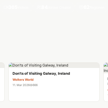
365
84
62
Videos
Aktive Creator
Regionen
Don'ts of Visiting Galway, Ireland
Wolters World
11. Mar 2026
666