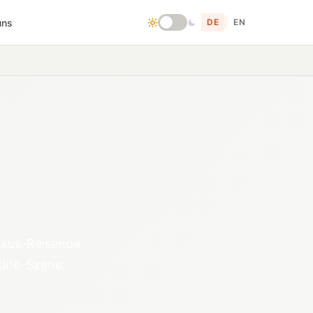
uns
DE
|
EN
Luxus-Reisende
life-Szene.