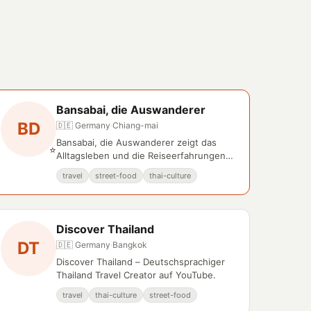
Bansabai, die Auswanderer
BD
🇩🇪 Germany
·
Chiang-mai
Bansabai, die Auswanderer zeigt das
⭐
Alltagsleben und die Reiseerfahrungen
von deutschen Auswanderern in
travel
street-food
thai-culture
Thailand.
Discover Thailand
DT
🇩🇪 Germany
·
Bangkok
Discover Thailand – Deutschsprachiger
Thailand Travel Creator auf YouTube.
travel
thai-culture
street-food