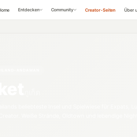
Entdecken
Community
Home
Creator-Seiten
Über 
AILAND-ANDAMAN
ket
ภูเก็ต
ailands beliebteste Insel und Spielwiese für Expats, 
reator. Weiße Strände, Oldtown und lebendige Night