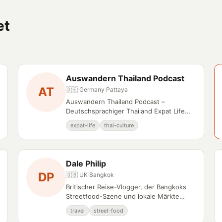
et
Auswandern Thailand Podcast
AT
🇩🇪 Germany
·
Pattaya
Auswandern Thailand Podcast –
Deutschsprachiger Thailand Expat Life
Creator auf YouTube.
expat-life
thai-culture
Dale Philip
DP
🇬🇧 UK
·
Bangkok
Britischer Reise-Vlogger, der Bangkoks
Streetfood-Szene und lokale Märkte
dokumentiert.
travel
street-food