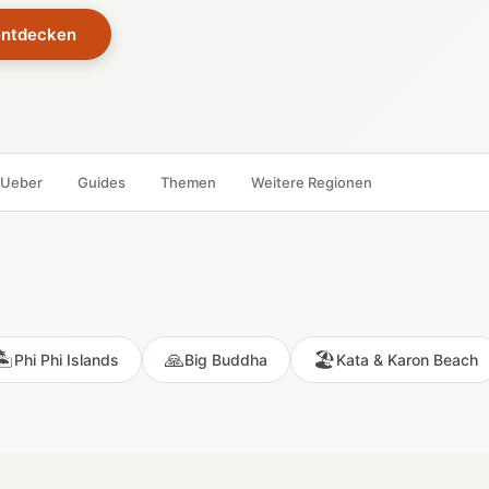
entdecken
Ueber
Guides
Themen
Weitere Regionen
️
🙏
🏖️
Phi Phi Islands
Big Buddha
Kata & Karon Beach