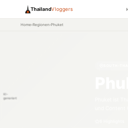
Thailand
Vloggers
Home
›
Regionen
›
Phuket
SOUTH-TH
Phu
KI-
generiert
Phuket ist Th
und Content C
6 Highlights