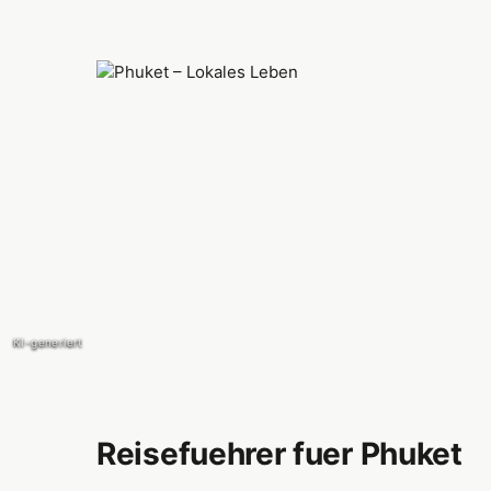
KI-generiert
KI-generiert
Reisefuehrer fuer Phuket