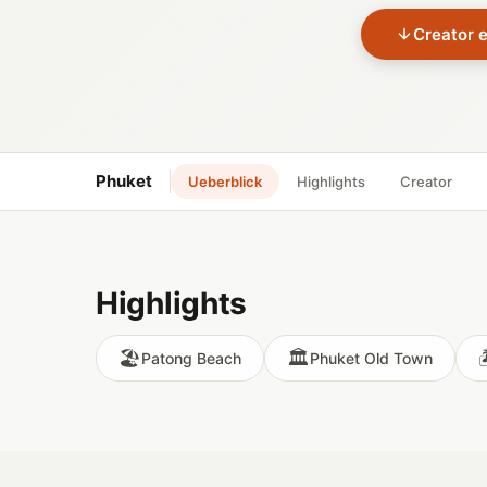
Creator 
Phuket
Ueberblick
Highlights
Creator
Highlights
🏖️
🏛️

Patong Beach
Phuket Old Town