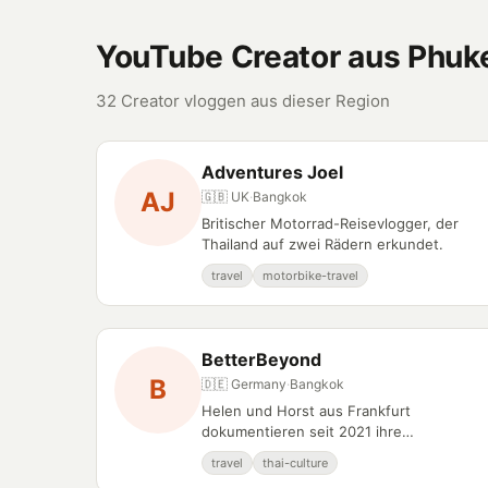
YouTube Creator aus Phuk
32 Creator vloggen aus dieser Region
Adventures Joel
AJ
🇬🇧 UK
·
Bangkok
Britischer Motorrad-Reisevlogger, der
Thailand auf zwei Rädern erkundet.
travel
motorbike-travel
BetterBeyond
B
🇩🇪 Germany
·
Bangkok
Helen und Horst aus Frankfurt
dokumentieren seit 2021 ihre
Backpacking-Abenteuer durch Asien mit
travel
thai-culture
detaillierten Reiseguides und praktischen