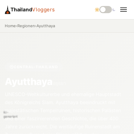
Thailand
Vloggers
Home
›
Regionen
›
Ayutthaya
CENTRAL-THAILAND
Ayutthaya
อยุธยา
UNESCO-Weltkulturerbe und ehemalige Hauptstadt
des Königreichs Siam. Ayutthaya beeindruckt mit
majestätischen Tempelruinen, historischen Palästen
KI-
generiert
und einer faszinierenden Geschichte, die über 400
Jahre zurückreicht. Die weitläufige Ruinenstadt am