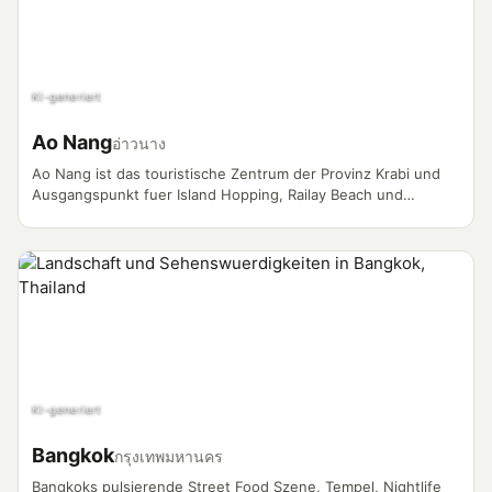
KI-generiert
Ao Nang
อ่าวนาง
Ao Nang ist das touristische Zentrum der Provinz Krabi und
Ausgangspunkt fuer Island Hopping, Railay Beach und
Abenteuer an der Andamanenkueste. Longtail-Boote,
Kalksteinfelsen und ein lebhaftes Nachtleben machen den Ort
zum Vlogger-Magneten.
KI-generiert
Bangkok
กรุงเทพมหานคร
Bangkoks pulsierende Street Food Szene, Tempel, Nightlife