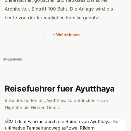
chinesischer, gotischer und neoklassizistischer
Architektur, Eintritt 100 Baht. Die Anlage wird bis
heute von der koeniglichen Familie genutzt.
Weiterlesen
KI-generiert
KI-generiert
Reisefuehrer fuer Ayutthaya
5 Guides helfen dir, Ayutthaya zu entdecken – von
Nightlife bis Hidden Gems.