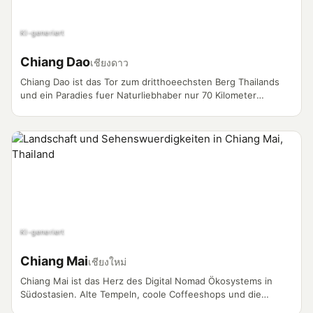
KI-generiert
Chiang Dao
เชียงดาว
Chiang Dao ist das Tor zum dritthoeechsten Berg Thailands
und ein Paradies fuer Naturliebhaber nur 70 Kilometer
noerdlich von Chiang Mai. Der Distrikt bietet Vloggern
spektakulaere Kalksteinhoehlen, Bergvoelker-Doerfer und
einige der besten Wanderungen Nordthailands.
KI-generiert
Chiang Mai
เชียงใหม่
Chiang Mai ist das Herz des Digital Nomad Ökosystems in
Südostasien. Alte Tempeln, coole Coffeeshops und die
weltweit bekannte Nomad-Community machen sie zum