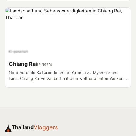
vlogger Magneten.
KI-generiert
Chiang Rai
เชียงราย
Nordthailands Kulturperle an der Grenze zu Myanmar und
Laos. Chiang Rai verzaubert mit dem weltberühmten Weißen
Tempel, dem mystischen Blauen Tempel und dem legendären
Goldenen Dreieck. Die Provinz bietet eine einzigartige
Mischung aus Bergstämmen, Teeplantagen und
atemberaubender Natur.
Thailand
Vloggers