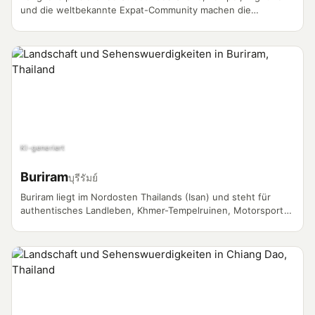
und die weltbekannte Expat-Community machen die
Hauptstadt zum meistgedrehten Vlog-Standort in Thailand.
KI-generiert
Buriram
บุรีรัมย์
Buriram liegt im Nordosten Thailands (Isan) und steht für
authentisches Landleben, Khmer-Tempelruinen, Motorsport
am Chang International Circuit und eine wachsende Expat-
Community abseits der typischen Touristenrouten.