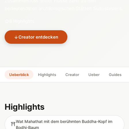
Zusammenfluss dreier Flüsse zählt zu den
bedeutendsten archäologischen Stätten Südostasiens.
6 Highlights
Creator entdecken
Ueberblick
Highlights
Creator
Ueber
Guides
Highlights
Wat Mahathat mit dem berühmten Buddha-Kopf im
⛩️
Bodhi-Baum