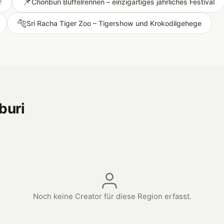
📌
r
Chonburi Büffelrennen – einzigartiges jährliches Festival
🐅
Sri Racha Tiger Zoo – Tigershow und Krokodilgehege
buri
Noch keine Creator für diese Region erfasst.