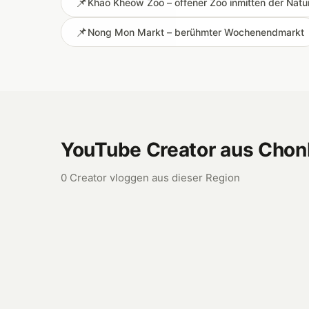
📌
Khao Kheow Zoo – offener Zoo inmitten der Natu
📌
Nong Mon Markt – berühmter Wochenendmarkt
YouTube Creator aus Chon
0 Creator vloggen aus dieser Region