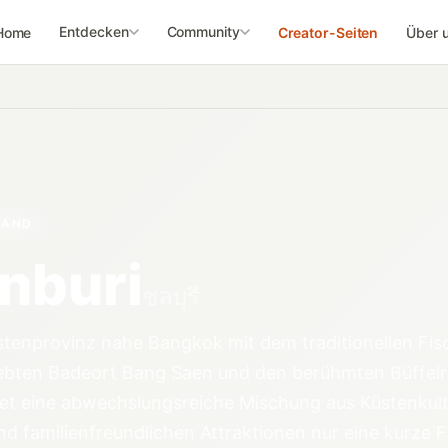
Entdecken
Community
Home
Creator-Seiten
Über 
LAND
nburi
ชลบุรี
üstenprovinz nahe Bangkok mit dem traditionellen Fi
liebten Badeort Bang Saen und den berühmten Büffel
et eine abwechslungsreiche Mischung aus Küstenkultu
nd familienfreundlichen Attraktionen nur eine kurze 