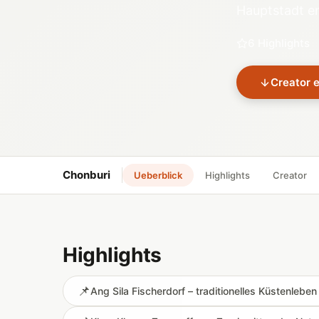
Hauptstadt en
6 Highlights
Creator 
Chonburi
Ueberblick
Highlights
Creator
Highlights
📌
Ang Sila Fischerdorf – traditionelles Küstenlebe