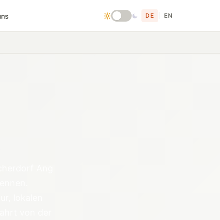
uns
DE
|
EN
scherdorf Ang
rennen.
r, lokalen
Fahrt von der