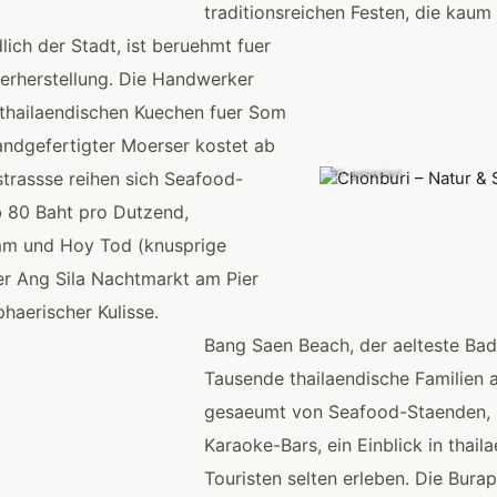
traditionsreichen Festen, die kaum 
lich der Stadt, ist beruehmt fuer
serherstellung. Die Handwerker
n thailaendischen Kuechen fuer Som
andgefertigter Moerser kostet ab
KI-generiert
trassse reihen sich Seafood-
ab 80 Baht pro Dutzend,
mm und Hoy Tod (knusprige
er Ang Sila Nachtmarkt am Pier
haerischer Kulisse.
Bang Saen Beach, der aelteste Ba
Tausende thailaendische Familien a
gesaeumt von Seafood-Staenden, S
Karaoke-Bars, ein Einblick in thaila
Touristen selten erleben. Die Bura