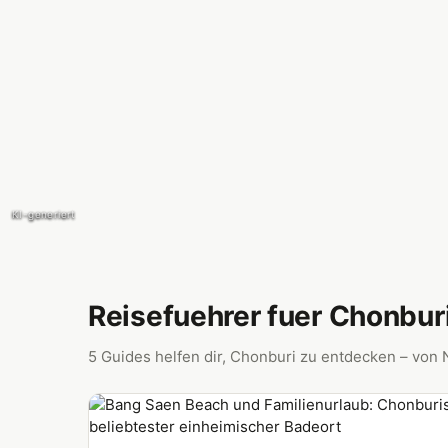
KI-generiert
KI-generiert
Reisefuehrer fuer Chonbur
5 Guides helfen dir, Chonburi zu entdecken – von 