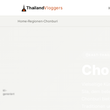
Thailand
Vloggers
Home
›
Regionen
›
Chonburi
EAST-THAI
Cho
Vielseitige K
KI-
Sila, dem be
generiert
Chonburi biet
Traditionen u