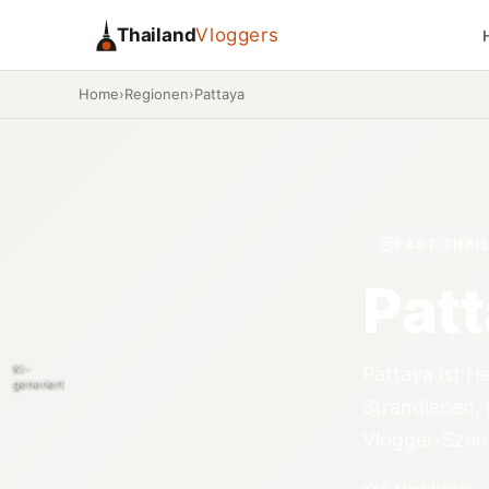
Thailand
Vloggers
Home
›
Regionen
›
Pattaya
EAST-THAI
Pat
KI-
Pattaya ist H
generiert
Strandleben, 
Vlogger-Szen