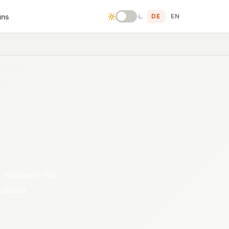
uns
DE
|
EN
. Bekannt für
aktive