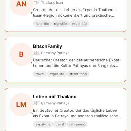
AN
🇹🇭 Thailand
·
Isan
Creator, der das Leben als Expat in Thailands
⭐
Isaan-Region dokumentiert und praktische
Tipps für Auswanderer teilt.
farm-life
nightlife
expat-life
BitschFamily
B
🇩🇪 Germany
·
Pattaya
Deutscher Creator, der das authentische Expat-
⭐
Leben und die Kultur Pattayas und Bangkoks
auf YouTube dokumentiert.
travel
expat-life
street-food
Leben mit Thailand
LM
🇩🇪 Germany
·
Pattaya
Ein deutscher Creator, der das tägliche Leben
⭐
als Expat in Pattaya und anderen thailändischen
Regionen dokumentiert.
expat-life
travel
retirement