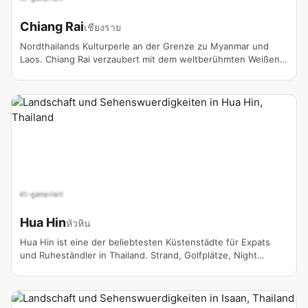
Chiang Rai
เชียงราย
Nordthailands Kulturperle an der Grenze zu Myanmar und
Laos. Chiang Rai verzaubert mit dem weltberühmten Weißen
Tempel, dem mystischen Blauen Tempel und dem legendären
Goldenen Dreieck. Die Provinz bietet eine einzigartige
Mischung aus Bergstämmen, Teeplantagen und
atemberaubender Natur.
KI-generiert
Hua Hin
หัวหิน
Hua Hin ist eine der beliebtesten Küstenstädte für Expats
und Ruheständler in Thailand. Strand, Golfplätze, Night
Markets und eine entspannte Atmosphäre machen die Stadt
zum idealen Ort für Lifestyle- und Retirement-Vlogs.