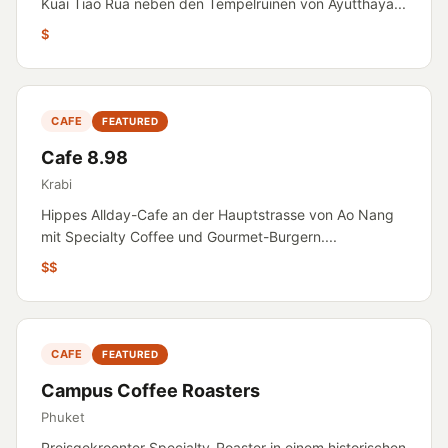
Kuai Tiao Rüa neben den Tempelruinen von Ayutthaya...
$
CAFE
FEATURED
Cafe 8.98
Krabi
Hippes Allday-Cafe an der Hauptstrasse von Ao Nang
mit Specialty Coffee und Gourmet-Burgern....
$$
CAFE
FEATURED
Campus Coffee Roasters
Phuket
Preisgekroenter Specialty-Roaster in einem historischen