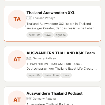
Thailand Auswandern XXL
TA
🇹🇭 Thailand
·
Pattaya
Thailand Auswandern XXL ist ein in Thailand
⭐
ansässiger Creator, der das realistische Leben
von Auswanderern dokumentiert.
expat-life
travel
nightlife
AUSWANDERN THAILAND K&K Team
AT
🇩🇪 Germany
·
Pattaya
AUSWANDERN THAILAND K&K Team –
Deutschsprachiger Thailand Expat Life Creator
auf YouTube.
expat-life
thai-culture
travel
Auswandern Thailand Podcast
AT
🇩🇪 Germany
·
Pattaya
Auswandern Thailand Podcast –