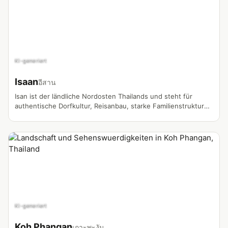
KI-generiert
Isaan
อีสาน
Isan ist der ländliche Nordosten Thailands und steht für
authentische Dorfkultur, Reisanbau, starke Familienstrukturen
und das echte Alltagsleben fernab der Touristenströme. Viele
Thailand-Vlogs über Farm Life, Thai-Ehe, Hausbau und
Selbstversorgung entstehen hier.
KI-generiert
Koh Phangan
เกาะพะงัน