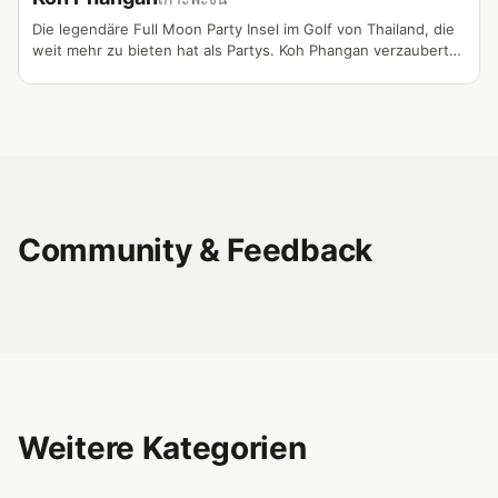
Die legendäre Full Moon Party Insel im Golf von Thailand, die
weit mehr zu bieten hat als Partys. Koh Phangan verzaubert
mit versteckten Buchten, üppigem Dschungel, Yoga-Retreats
und Wellness-Zentren. Die Insel vereint ausgelassenes
Nachtleben mit spiritueller Ruhe und unberührter Natur.
Community & Feedback
Weitere Kategorien