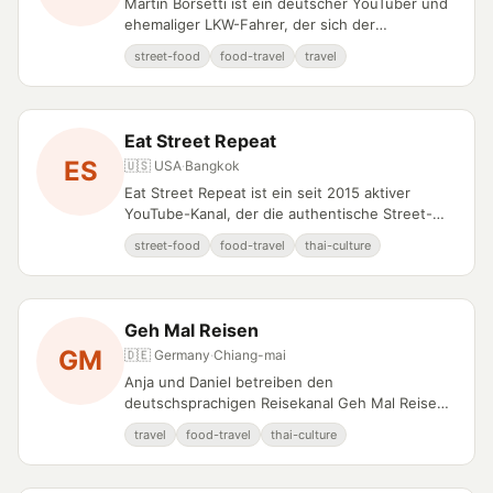
Martin Borsetti ist ein deutscher YouTuber und
ehemaliger LKW-Fahrer, der sich der
Dokumentation von Bangkoks authentischer
street-food
food-travel
travel
Essenskultur widmet.
Eat Street Repeat
ES
🇺🇸 USA
·
Bangkok
Eat Street Repeat ist ein seit 2015 aktiver
YouTube-Kanal, der die authentische Street-
Food-Kultur Bangkoks und Chiang Mais
street-food
food-travel
thai-culture
erforscht.
Geh Mal Reisen
GM
🇩🇪 Germany
·
Chiang-mai
Anja und Daniel betreiben den
deutschsprachigen Reisekanal Geh Mal Reisen
mit Spezialisierung auf Thailand-Inhalte.
travel
food-travel
thai-culture