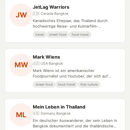
JetLag Warriors
JW
🇨🇦 Canada
·
Bangkok
Kanadisches Ehepaar, das Thailand durch
hochwertige Reise- und Kulinarfilm-
Dokumentation präsentiert.
travel
street-food
food-travel
Mark Wiens
MW
🇺🇸 USA
·
Bangkok
Mark Wiens ist ein amerikanischer
Foodjournalist und Youtuber, der sich auf
authentische Dokumentationen der Thai-
street-food
food-travel
thai-culture
Essenskultur spezialisiert.
Mein Leben in Thailand
ML
🇩🇪 Germany
·
Bangkok
Ein deutscher Auswanderer, der sein Leben in
Bangkok dokumentiert und die thailändische