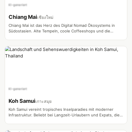
KI-generiert
Chiang Mai
เชียงใหม่
Chiang Mai ist das Herz des Digital Nomad Ökosystems in
Südostasien. Alte Tempeln, coole Coffeeshops und die
weltweit bekannte Nomad-Community machen sie zum
vlogger Magneten.
KI-generiert
Koh Samui
เกาะสมุย
Koh Samui vereint tropisches Inselparadies mit moderner
Infrastruktur. Beliebt bei Langzeit-Urlaubern und Expats, die
das Insel-Leben gegenüber dem Festland bevorzugen.