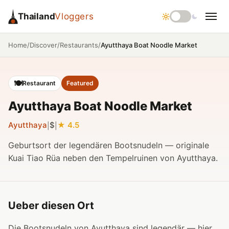
Thailand
Vloggers
/
/
/
Ayutthaya Boat Noodle Market
Home
Discover
Restaurants
🍽️
Restaurant
Featured
Ayutthaya Boat Noodle Market
Ayutthaya
$
4.5
|
|
Geburtsort der legendären Bootsnudeln — originale
Kuai Tiao Rüa neben den Tempelruinen von Ayutthaya.
Ueber diesen Ort
Die Bootsnudeln von Ayutthaya sind legendär — hier