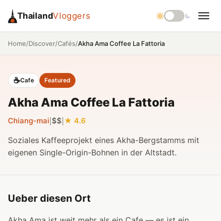
Thailand
Vloggers
/
/
/
Akha Ama Coffee La Fattoria
Home
Discover
Cafés
☕
Cafe
Featured
Akha Ama Coffee La Fattoria
Chiang-mai
$$
4.6
|
|
Soziales Kaffeeprojekt eines Akha-Bergstamms mit
eigenen Single-Origin-Bohnen in der Altstadt.
Ueber diesen Ort
Akha Ama ist weit mehr als ein Cafe — es ist ein