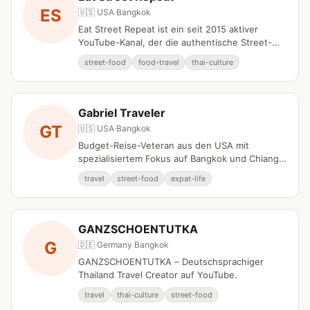
ES
🇺🇸 USA
·
Bangkok
Eat Street Repeat ist ein seit 2015 aktiver
YouTube-Kanal, der die authentische Street-
Food-Kultur Bangkoks und Chiang Mais
street-food
food-travel
thai-culture
erforscht.
Gabriel Traveler
GT
🇺🇸 USA
·
Bangkok
Budget-Reise-Veteran aus den USA mit
spezialisiertem Fokus auf Bangkok und Chiang
Mai.
travel
street-food
expat-life
GANZSCHOENTUTKA
G
🇩🇪 Germany
·
Bangkok
GANZSCHOENTUTKA – Deutschsprachiger
Thailand Travel Creator auf YouTube.
travel
thai-culture
street-food