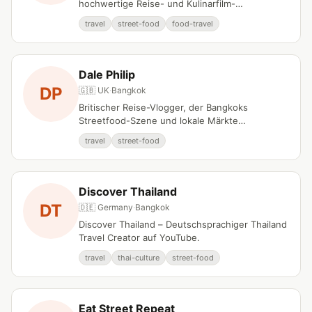
hochwertige Reise- und Kulinarfilm-
Dokumentation präsentiert.
travel
street-food
food-travel
Dale Philip
DP
🇬🇧 UK
·
Bangkok
Britischer Reise-Vlogger, der Bangkoks
Streetfood-Szene und lokale Märkte
dokumentiert.
travel
street-food
Discover Thailand
DT
🇩🇪 Germany
·
Bangkok
Discover Thailand – Deutschsprachiger Thailand
Travel Creator auf YouTube.
travel
thai-culture
street-food
Eat Street Repeat