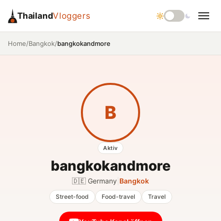
Thailand
Vloggers
/
/
bangkokandmore
Home
Bangkok
B
Aktiv
bangkokandmore
🇩🇪 Germany
|
Bangkok
Street-food
Food-travel
Travel