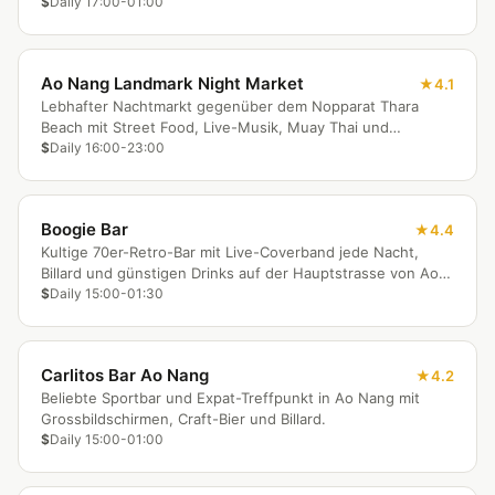
Atmosphäre.
$
Daily 17:00-01:00
Ao Nang Landmark Night Market
4.1
Lebhafter Nachtmarkt gegenüber dem Nopparat Thara
Beach mit Street Food, Live-Musik, Muay Thai und
familienfreundlicher Unterhaltung.
$
Daily 16:00-23:00
Boogie Bar
4.4
Kultige 70er-Retro-Bar mit Live-Coverband jede Nacht,
Billard und günstigen Drinks auf der Hauptstrasse von Ao
Nang.
$
Daily 15:00-01:30
Carlitos Bar Ao Nang
4.2
Beliebte Sportbar und Expat-Treffpunkt in Ao Nang mit
Grossbildschirmen, Craft-Bier und Billard.
$
Daily 15:00-01:00