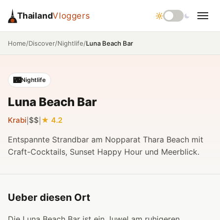
Thailand
Vloggers
/
/
/
Luna Beach Bar
Home
Discover
Nightlife
🌃
Nightlife
Luna Beach Bar
Krabi
$$
4.2
|
|
Entspannte Strandbar am Nopparat Thara Beach mit
Craft-Cocktails, Sunset Happy Hour und Meerblick.
Ueber diesen Ort
Die Luna Beach Bar ist ein Juwel am ruhigeren