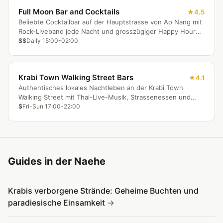
Full Moon Bar and Cocktails
4.5
Beliebte Cocktailbar auf der Hauptstrasse von Ao Nang mit
Rock-Liveband jede Nacht und grosszügiger Happy Hour
bis 20:30 Uhr.
$$
Daily 15:00-02:00
Krabi Town Walking Street Bars
4.1
Authentisches lokales Nachtleben an der Krabi Town
Walking Street mit Thai-Live-Musik, Strassenessen und
lokaler Atmosphäre.
$
Fri-Sun 17:00-22:00
Guides in der Naehe
Krabis verborgene Strände: Geheime Buchten und
paradiesische Einsamkeit