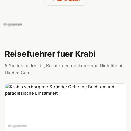
KI-generiert
KI-generiert
Reisefuehrer fuer Krabi
5 Guides helfen dir, Krabi zu entdecken – von Nightlife bis
Hidden Gems.
KI-generiert