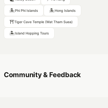
🏝️
🏝️
Phi Phi Islands
Hong Islands
⛩️
Tiger Cave Temple (Wat Tham Suea)
🏝️
Island Hopping Tours
Community & Feedback