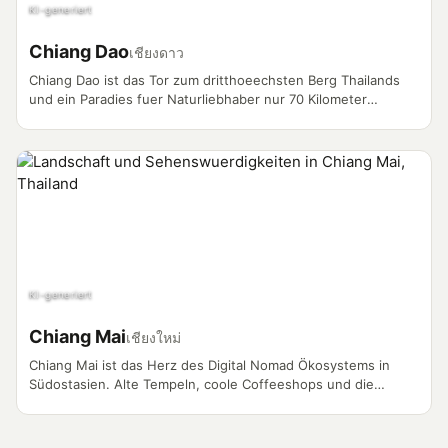
KI-generiert
Chiang Dao
เชียงดาว
Chiang Dao ist das Tor zum dritthoeechsten Berg Thailands
und ein Paradies fuer Naturliebhaber nur 70 Kilometer
noerdlich von Chiang Mai. Der Distrikt bietet Vloggern
spektakulaere Kalksteinhoehlen, Bergvoelker-Doerfer und
einige der besten Wanderungen Nordthailands.
KI-generiert
Chiang Mai
เชียงใหม่
Chiang Mai ist das Herz des Digital Nomad Ökosystems in
Südostasien. Alte Tempeln, coole Coffeeshops und die
weltweit bekannte Nomad-Community machen sie zum
vlogger Magneten.