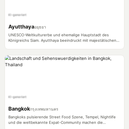
KI-generiert
Ayutthaya
อยุธยา
UNESCO-Weltkulturerbe und ehemalige Hauptstadt des
Königreichs Siam. Ayutthaya beeindruckt mit majestätischen
Tempelruinen, historischen Palästen und einer faszinierenden
Geschichte, die über 400 Jahre zurückreicht. Die weitläufige
Ruinenstadt am Zusammenfluss dreier Flüsse zählt zu den
bedeutendsten archäologischen Stätten Südostasiens.
KI-generiert
Bangkok
กรุงเทพมหานคร
Bangkoks pulsierende Street Food Szene, Tempel, Nightlife
und die weltbekannte Expat-Community machen die
Hauptstadt zum meistgedrehten Vlog-Standort in Thailand.