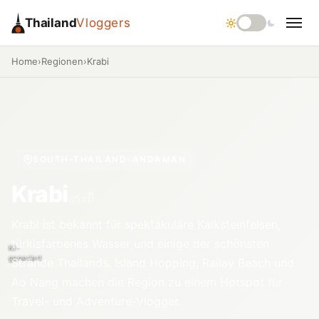
Thailand
Vloggers
Home
›
Regionen
›
Krabi
SOUTH-THAILAND-ANDAMAN
Krabi
กระบี่
Krabi ist bekannt für spektakuläre Kalksteinfelsen,
türkisfarbenes Wasser und einige der schönsten
KI-
generiert
Strände Thailands. Island Hopping, Railay Beach und
Ao Nang machen die Region zu einem Hotspot für
Travel- und Adventure-Vlogger.