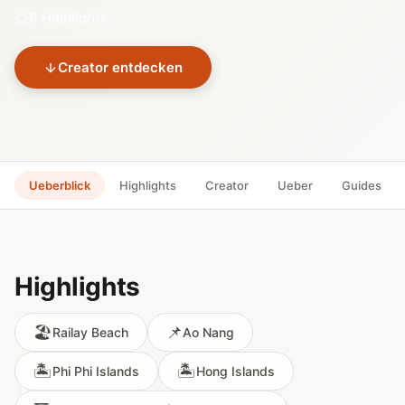
6 Highlights
Creator entdecken
Ueberblick
Highlights
Creator
Ueber
Guides
Highlights
🏖️
📌
Railay Beach
Ao Nang
🏝️
🏝️
Phi Phi Islands
Hong Islands