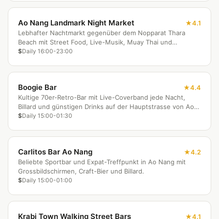
Ao Nang Landmark Night Market
4.1
Lebhafter Nachtmarkt gegenüber dem Nopparat Thara
Beach mit Street Food, Live-Musik, Muay Thai und
familienfreundlicher Unterhaltung.
$
Daily 16:00-23:00
Boogie Bar
4.4
Kultige 70er-Retro-Bar mit Live-Coverband jede Nacht,
Billard und günstigen Drinks auf der Hauptstrasse von Ao
Nang.
$
Daily 15:00-01:30
Carlitos Bar Ao Nang
4.2
Beliebte Sportbar und Expat-Treffpunkt in Ao Nang mit
Grossbildschirmen, Craft-Bier und Billard.
$
Daily 15:00-01:00
Krabi Town Walking Street Bars
4.1