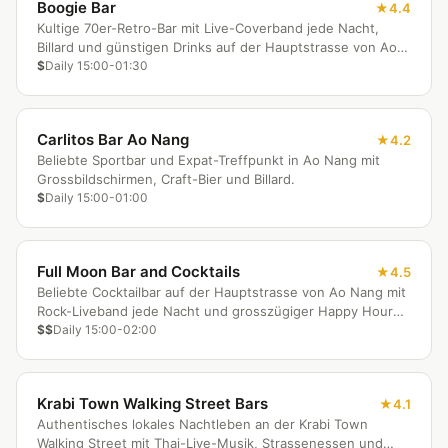
Boogie Bar
4.4
Kultige 70er-Retro-Bar mit Live-Coverband jede Nacht,
Billard und günstigen Drinks auf der Hauptstrasse von Ao
Nang.
$
Daily 15:00-01:30
Carlitos Bar Ao Nang
4.2
Beliebte Sportbar und Expat-Treffpunkt in Ao Nang mit
Grossbildschirmen, Craft-Bier und Billard.
$
Daily 15:00-01:00
Full Moon Bar and Cocktails
4.5
Beliebte Cocktailbar auf der Hauptstrasse von Ao Nang mit
Rock-Liveband jede Nacht und grosszügiger Happy Hour
bis 20:30 Uhr.
$$
Daily 15:00-02:00
Krabi Town Walking Street Bars
4.1
Authentisches lokales Nachtleben an der Krabi Town
Walking Street mit Thai-Live-Musik, Strassenessen und