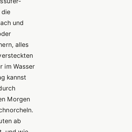
ssufer-
 die
each und
oder
ern, alles
versteckten
r im Wasser
ag kannst
durch
den Morgen
chnorcheln.
uten ab
t, und wie