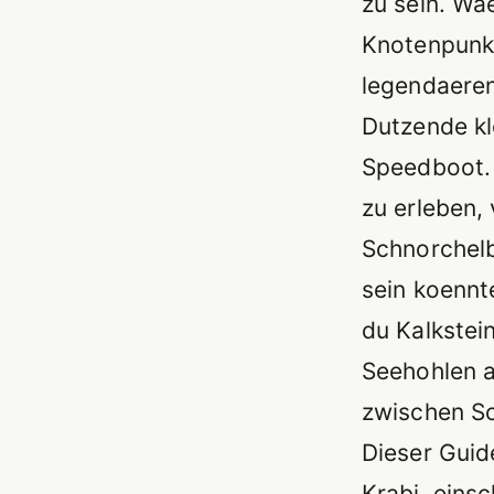
zu sein. Wa
Knotenpunkt
legendaeren
Dutzende kl
Speedboot. 
zu erleben,
Schnorchelb
sein koennt
du Kalkstei
Seehohlen 
zwischen Sc
Dieser Guid
Krabi, einsc