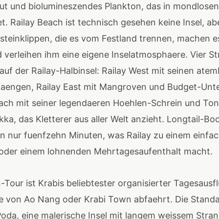
ut und biolumineszendes Plankton, das in mondlose
t. Railay Beach ist technisch gesehen keine Insel, ab
steinklippen, die es vom Festland trennen, machen e
d verleihen ihm eine eigene Inselatmosphaere. Vier S
 auf der Railay-Halbinsel: Railay West mit seinen at
aengen, Railay East mit Mangroven und Budget-Unte
ch mit seiner legendaeren Hoehlen-Schrein und To
ka, das Kletterer aus aller Welt anzieht. Longtail-B
 nur fuenfzehn Minuten, was Railay zu einem einfa
 oder einem lohnenden Mehrtagesaufenthalt macht.
n-Tour ist Krabis beliebtester organisierter Tagesausfl
e von Ao Nang oder Krabi Town abfaehrt. Die Stand
oda, eine malerische Insel mit langem weissem Stra