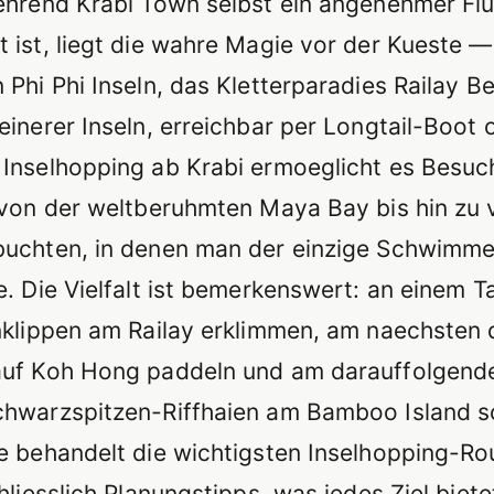
ehrend Krabi Town selbst ein angenehmer Flu
 ist, liegt die wahre Magie vor der Kueste —
 Phi Phi Inseln, das Kletterparadies Railay B
einerer Inseln, erreichbar per Longtail-Boot 
Inselhopping ab Krabi ermoeglicht es Besuch
 von der weltberuhmten Maya Bay bis hin zu 
uchten, in denen man der einzige Schwimme
e. Die Vielfalt ist bemerkenswert: an einem T
nklippen am Railay erklimmen, am naechsten 
auf Koh Hong paddeln und am darauffolgen
hwarzspitzen-Riffhaien am Bamboo Island s
e behandelt die wichtigsten Inselhopping-Ro
hliesslich Planungstipps, was jedes Ziel biete