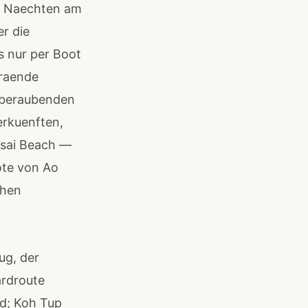
n Naechten am
er die
s nur per Boot
traende
emberaubenden
rkuenften,
nsai Beach —
oote von Ao
chen
ug, der
ardroute
nd; Koh Tup