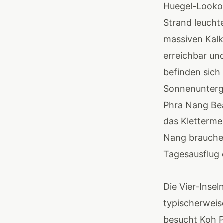
Huegel-Looko
Strand leuchte
massiven Kalk
erreichbar un
befinden sich
Sonnenunterg
Phra Nang Bea
das Klettermek
Nang brauchen
Tagesausflug
Die Vier-Insel
typischerweis
besucht Koh P