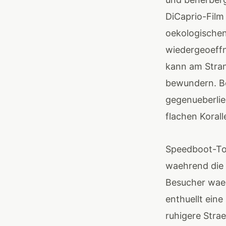
DiCaprio-Film
oekologischen
wiedergeoeffn
kann am Stran
bewundern. Bo
gegenueberlie
flachen Korall
Speedboot-Tou
waehrend die 
Besucher waeh
enthuellt ein
ruhigere Str