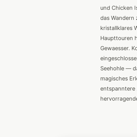
und Chicken I
das Wandern z
kristallklare
Haupttouren h
Gewaesser. Ko
eingeschlosse
Seehohle — da
magisches Erle
entspanntere 
hervorragende