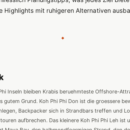
e Highlights mit ruhigeren Alternativen ausba
◆
k
 Phi Inseln bleiben Krabis beruehmteste Offshore-Attr
s gutem Grund. Koh Phi Phi Don ist die groessere be
legen, Backpacker sich in Strandbars treffen und Lo
touren aufbrechen. Das kleinere Koh Phi Phi Leh ist
gt Maya Bay, den halbmondfoermigen Strand, den de