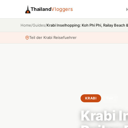
Thailand
Vloggers
/
/
Krabi Inselhopping: Koh Phi Phi, Railay Beach 
Home
Guides
Teil der Krabi Reisefuehrer
KRABI
Tour
Krabi I