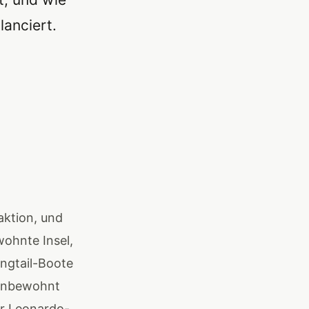
lanciert.
aktion, und
wohnte Insel,
ngtail-Boote
 unbewohnt
r Leonardo-