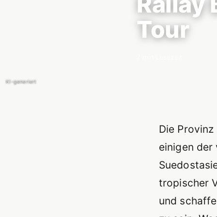
Railay 
Tour
7 min Lesezeit
KI-generiert
Einführun
Die Provinz
einigen der
Suedostasie
tropischer 
und schaffe