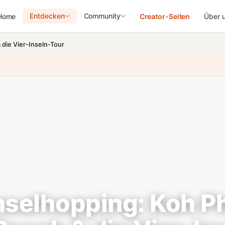
Entdecken
Community
Home
Creator-Seiten
Über 
& die Vier-Inseln-Tour
nselhopping: Koh Ph