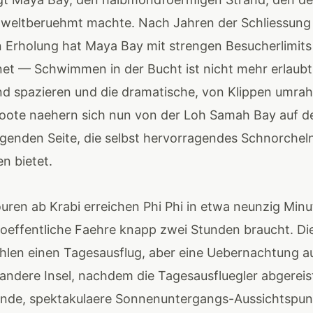
 weltberuehmt machte. Nach Jahren der Schliessung
 Erholung hat Maya Bay mit strengen Besucherlimits
et — Schwimmen in der Bucht ist nicht mehr erlaubt
d spazieren und die dramatische, von Klippen umrah
ote naehern sich nun von der Loh Samah Bay auf d
genden Seite, die selbst hervorragendes Schnorchel
en bietet.
ren ab Krabi erreichen Phi Phi in etwa neunzig Minu
oeffentliche Faehre knapp zwei Stunden braucht. Di
len einen Tagesausflug, aber eine Uebernachtung au
e andere Insel, nachdem die Tagesausfluegler abgereis
aende, spektakulaere Sonnenuntergangs-Aussichtspu