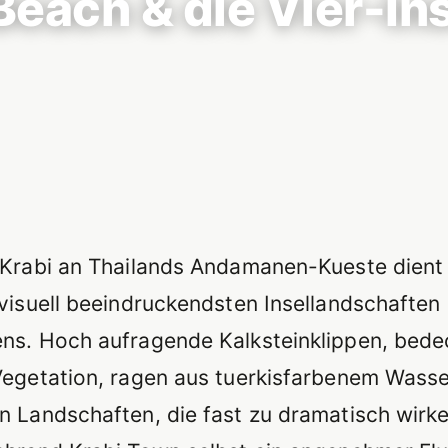
Beach & die Vier-In
g
 Krabi an Thailands Andamanen-Kueste dient 
 visuell beeindruckendsten Insellandschaften
ns. Hoch aufragende Kalksteinklippen, bede
Vegetation, ragen aus tuerkisfarbenem Wass
n Landschaften, die fast zu dramatisch wirke