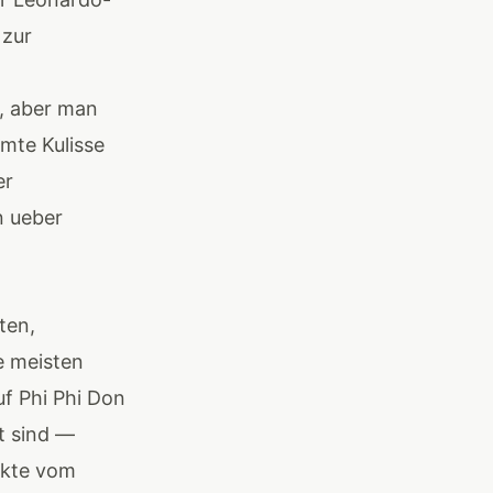
 zur
, aber man
mte Kulisse
er
n ueber
ten,
e meisten
f Phi Phi Don
t sind —
nkte vom