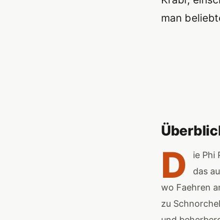
man beliebt
Überblic
D
ie Phi
das au
wo Faehren an
zu Schnorchel
und beherber