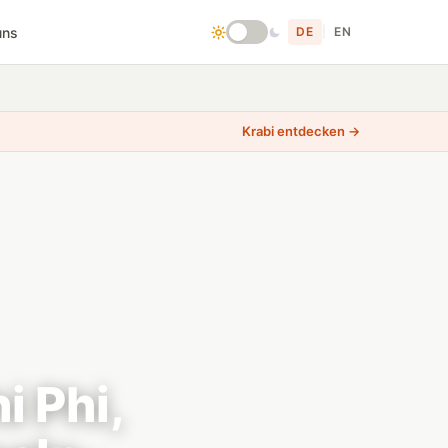
uns
DE
|
EN
Krabi entdecken →
i Phi,