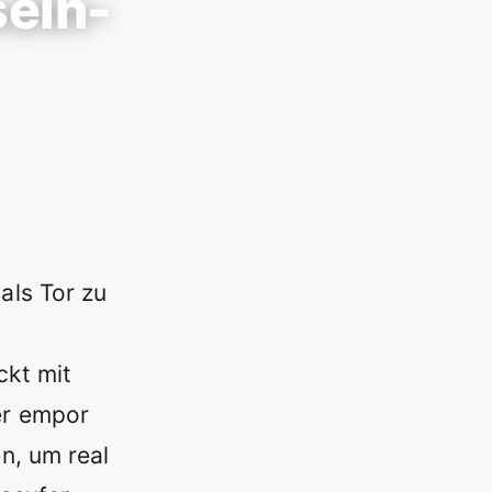
seln-
als Tor zu
ckt mit
er empor
n, um real