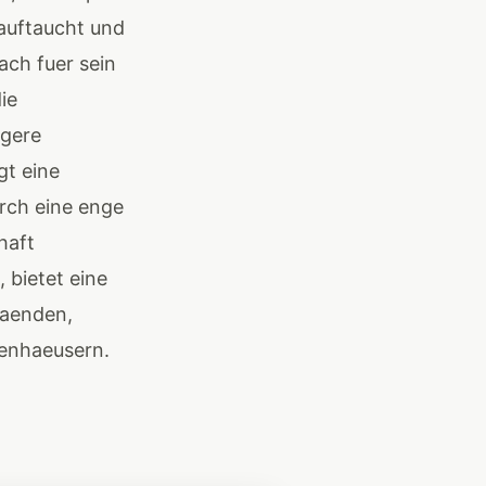
auftaucht und
ch fuer sein
ie
igere
gt eine
rch eine enge
haft
 bietet eine
raenden,
zenhaeusern.