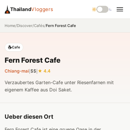
Thailand
Vloggers
/
/
/
Fern Forest Cafe
Home
Discover
Cafés
☕
Cafe
Fern Forest Cafe
Chiang-mai
$$
4.4
|
|
Verzaubertes Garten-Cafe unter Riesenfarnen mit
eigenem Kaffee aus Doi Saket.
Ueber diesen Ort
Fern Forest Cafe ist eine gruene Oase in der