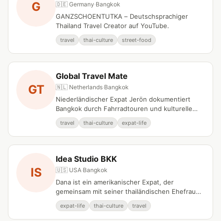
G
🇩🇪 Germany
·
Bangkok
GANZSCHOENTUTKA – Deutschsprachiger
Thailand Travel Creator auf YouTube.
travel
thai-culture
street-food
Global Travel Mate
GT
🇳🇱 Netherlands
·
Bangkok
Niederländischer Expat Jerön dokumentiert
Bangkok durch Fahrradtouren und kulturelle
Perspektiven.
travel
thai-culture
expat-life
Idea Studio BKK
IS
🇺🇸 USA
·
Bangkok
Dana ist ein amerikanischer Expat, der
gemeinsam mit seiner thailändischen Ehefrau
Jib dokumentarische Inhalte über Bangkok
expat-life
thai-culture
travel
produziert.