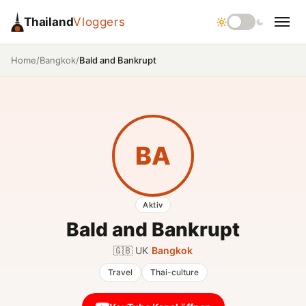
Thailand
Vloggers
/
/
Bald and Bankrupt
Home
Bangkok
BA
Aktiv
Bald and Bankrupt
🇬🇧 UK
|
Bangkok
Travel
Thai-culture