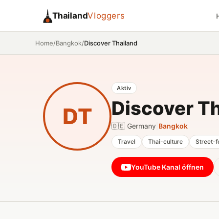
Thailand
Vloggers
/
/
Discover Thailand
Home
Bangkok
Aktiv
Discover Th
DT
🇩🇪 Germany
|
Bangkok
Travel
Thai-culture
Street-
YouTube Kanal öffnen