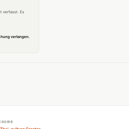
t verfasst. Es
schung verlangen.
EGORIE
 Thai-culture Creator