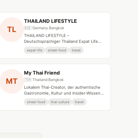
THAILAND LIFESTYLE
TL
🇩🇪 Germany
·
Bangkok
THAILAND LIFESTYLE –
Deutschsprachiger Thailand Expat Life
Creator auf YouTube.
expat-life
street-food
travel
My Thai Friend
MT
🇹🇭 Thailand
·
Bangkok
Lokalem Thai-Creator, der authentische
Gastronomie, Kultur und Insider-Wissen
aus Bangkok und Chiang Mai teilt.
street-food
thai-culture
travel