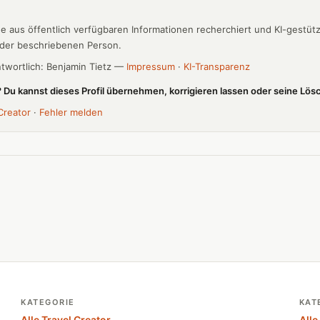
de aus öffentlich verfügbaren Informationen recherchiert und KI-gestütz
 der beschriebenen Person.
ntwortlich: Benjamin Tietz —
Impressum
·
KI-Transparenz
l? Du kannst dieses Profil übernehmen, korrigieren lassen oder seine Lö
Creator
·
Fehler melden
KATEGORIE
KAT
Alle Travel Creator
Alle