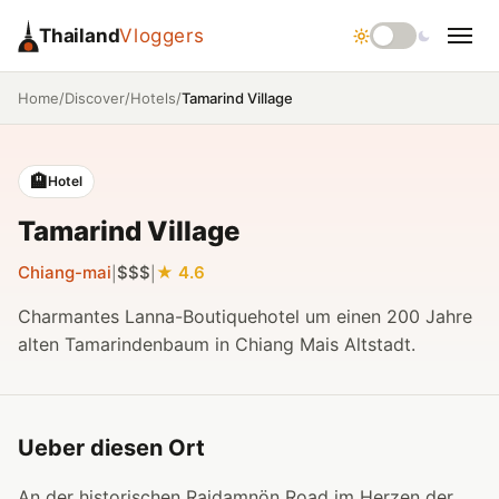
Thailand
Vloggers
/
/
/
Tamarind Village
Home
Discover
Hotels
🏨
Hotel
Tamarind Village
Chiang-mai
$$$
4.6
|
|
Charmantes Lanna-Boutiquehotel um einen 200 Jahre
alten Tamarindenbaum in Chiang Mais Altstadt.
Ueber diesen Ort
An der historischen Rajdamnön Road im Herzen der