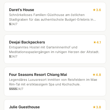
Daret's House
3.6
Schnörkelloses Familien-Güsthouse am östlichen
Stadtgraben für das authentischste Budget-Erlebnis in
Chiang Mai.
$
24/7
Deejai Backpackers
4.1
Entspanntes Hostel mit Garteninnenhof und
Meditationsspaziergängen im ruhigen Herzen der Altstadt.
$
24/7
Four Seasons Resort Chiang Mai
4.8
Legendäres Luxusresort inmitten von Reisfeldern im Mae
Rim-Tal mit erstklassigem Spa und Kochschule.
$$$$
24/7
Julie Guesthouse
3.8