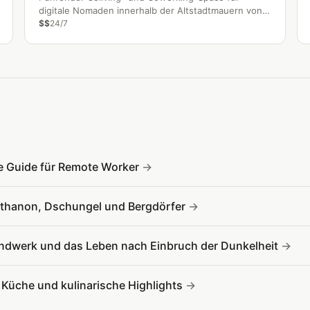
digitale Nomaden innerhalb der Altstadtmauern von
Chiang Mai.
$$
24/7
ve Guide für Remote Worker
Inthanon, Dschungel und Bergdörfer
ndwerk und das Leben nach Einbruch der Dunkelheit
e Küche und kulinarische Highlights