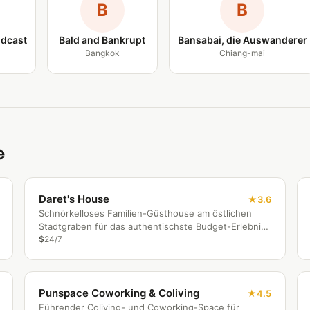
B
B
dcast
Bald and Bankrupt
Bansabai, die Auswanderer
Bangkok
Chiang-mai
e
Daret's House
3.6
Schnörkelloses Familien-Güsthouse am östlichen
Stadtgraben für das authentischste Budget-Erlebnis
in Chiang Mai.
$
24/7
Punspace Coworking & Coliving
4.5
Führender Coliving- und Coworking-Space für