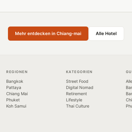
Mehr entdecken in Chiang-mai
Alle Hotel
REGIONEN
KATEGORIEN
GU
Bangkok
Street Food
All
Pattaya
Digital Nomad
Ban
Chiang Mai
Retirement
Ba
Phuket
Lifestyle
Ch
Koh Samui
Thai Culture
Ph