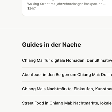
Walking Street mit jahrzehntelanger Backpacker-
Tradition.
$
24/7
Guides in der Naehe
Chiang Mai für digitale Nomaden: Der ultimati
Abenteuer in den Bergen um Chiang Mai: Doi 
Chiang Mais Nachtmärkte: Einkaufen, Kunstha
Street Food in Chiang Mai: Nachtmärkte, lokal