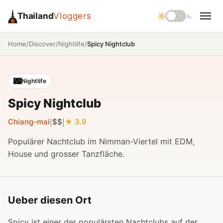
Thailand
Vloggers
/
/
/
Spicy Nightclub
Home
Discover
Nightlife
🌃
Nightlife
Spicy Nightclub
Chiang-mai
$$
3.9
|
|
Populärer Nachtclub im Nimman-Viertel mit EDM,
House und grosser Tanzfläche.
Ueber diesen Ort
Spicy ist einer der populärsten Nachtclubs auf der