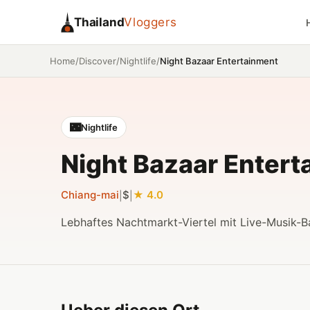
Thailand
Vloggers
/
/
/
Night Bazaar Entertainment
Home
Discover
Nightlife
🌃
Nightlife
Night Bazaar Entert
Chiang-mai
$
4.0
|
|
Lebhaftes Nachtmarkt-Viertel mit Live-Musik-B