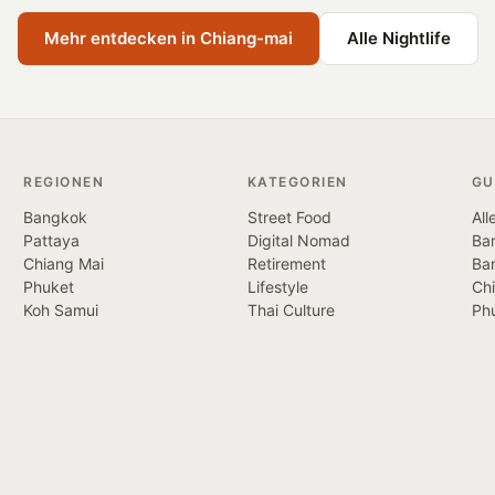
Mehr entdecken in Chiang-mai
Alle Nightlife
REGIONEN
KATEGORIEN
GU
Bangkok
Street Food
All
Pattaya
Digital Nomad
Ban
Chiang Mai
Retirement
Ba
Phuket
Lifestyle
Ch
Koh Samui
Thai Culture
Ph