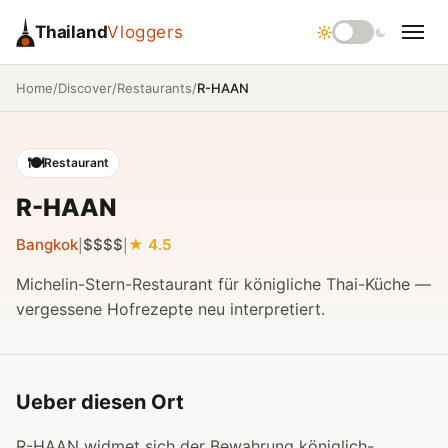
Thailand
Vloggers
/
/
/
R-HAAN
Home
Discover
Restaurants
🍽️
Restaurant
R-HAAN
Bangkok
$$$$
4.5
|
|
Michelin-Stern-Restaurant für königliche Thai-Küche —
vergessene Hofrezepte neu interpretiert.
Ueber diesen Ort
R-HAAN widmet sich der Bewahrung königlich-