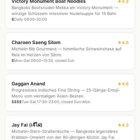
Victory Monument Boat Noodles
4.3
Bangkoks Bootsnudel-Mekka am Victory Monument —
winzige Schüsseln intensiver Nudelsuppe für 15 Baht.
$
Daily 08:00–20:00
Charoen Saeng Silom
4.5
Michelin Bib Gourmand — himmlische Schweinshaxe auf
Reis im Herzen von Silom.
$
Mon–Sat 09:00–15:30, closed Sun
Gaggan Anand
4.6
Progressives indisches Fine Dining — 25-Gänge-Emoji-
Menü vom viermaligen Asien-Besten.
$$$$
Tue–Sat 17:30–23:00, closed Sun–Mon
Jay Fai (เจ๊ไฝ)
4.3
Michelin-Stern-Straßenküche — Bangkoks legendäres
Krabben-Omelett von der 80-jährigen Köchin Jay Fai.