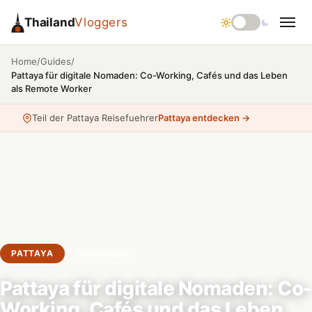
Thailand
Vloggers
/
/
Home
Guides
Pattaya für digitale Nomaden: Co-Working, Cafés und das Leben
als Remote Worker
Teil der Pattaya Reisefuehrer
Pattaya entdecken →
PATTAYA
Geheimtipps
Pattaya für digitale Nomaden: Co-
Working, Cafés und das Leben