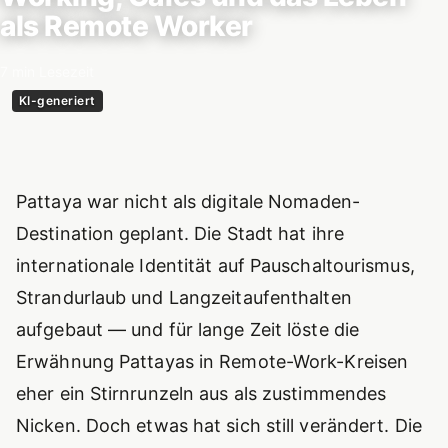
als Remote Worker
7 min Lesezeit
KI-generiert
Einführung
Pattaya war nicht als digitale Nomaden-
Destination geplant. Die Stadt hat ihre
internationale Identität auf Pauschaltourismus,
Strandurlaub und Langzeitaufenthalten
aufgebaut — und für lange Zeit löste die
Erwähnung Pattayas in Remote-Work-Kreisen
eher ein Stirnrunzeln aus als zustimmendes
Nicken. Doch etwas hat sich still verändert. Die