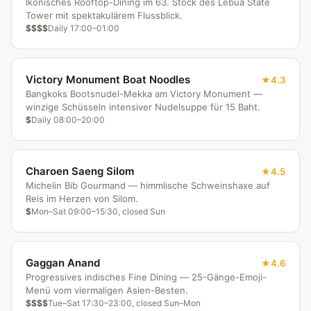
Ikonisches Rooftop-Dining im 63. Stock des Lebua State
Tower mit spektakulärem Flussblick.
$$$$
Daily 17:00–01:00
Victory Monument Boat Noodles
4.3
Bangkoks Bootsnudel-Mekka am Victory Monument —
winzige Schüsseln intensiver Nudelsuppe für 15 Baht.
$
Daily 08:00–20:00
Charoen Saeng Silom
4.5
Michelin Bib Gourmand — himmlische Schweinshaxe auf
Reis im Herzen von Silom.
$
Mon–Sat 09:00–15:30, closed Sun
Gaggan Anand
4.6
Progressives indisches Fine Dining — 25-Gänge-Emoji-
Menü vom viermaligen Asien-Besten.
$$$$
Tue–Sat 17:30–23:00, closed Sun–Mon