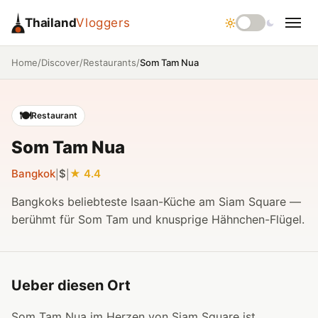
Thailand
Vloggers
/
/
/
Som Tam Nua
Home
Discover
Restaurants
🍽️
Restaurant
Som Tam Nua
Bangkok
$
4.4
|
|
Bangkoks beliebteste Isaan-Küche am Siam Square —
berühmt für Som Tam und knusprige Hähnchen-Flügel.
Ueber diesen Ort
Som Tam Nua im Herzen von Siam Square ist