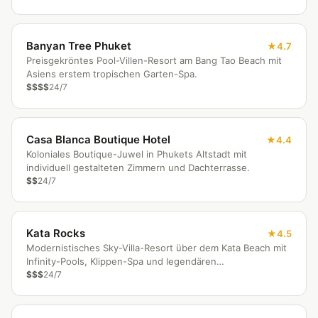
Banyan Tree Phuket
4.7
Preisgekröntes Pool-Villen-Resort am Bang Tao Beach mit
Asiens erstem tropischen Garten-Spa.
$$$$
24/7
Casa Blanca Boutique Hotel
4.4
Koloniales Boutique-Juwel in Phukets Altstadt mit
individuell gestalteten Zimmern und Dachterrasse.
$$
24/7
Kata Rocks
4.5
Modernistisches Sky-Villa-Resort über dem Kata Beach mit
Infinity-Pools, Klippen-Spa und legendären
Sonnenuntergängen.
$$$
24/7