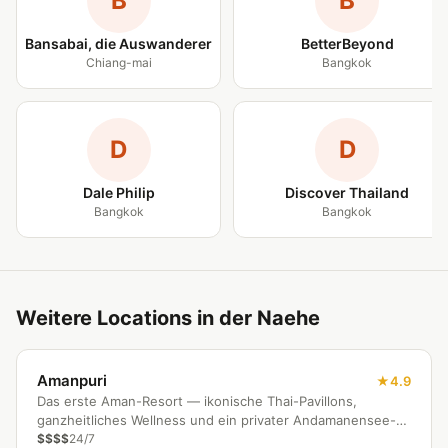
B
B
Bansabai, die Auswanderer
BetterBeyond
Chiang-mai
Bangkok
D
D
Dale Philip
Discover Thailand
Bangkok
Bangkok
Weitere Locations in der Naehe
Amanpuri
4.9
Das erste Aman-Resort — ikonische Thai-Pavillons,
ganzheitliches Wellness und ein privater Andamanensee-
Strand.
$$$$
24/7