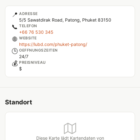
📍
ADRESSE
5/5 Sawatdirak Road, Patong, Phuket 83150
📞
TELEFON
+66 76 530 345
🌐
WEBSITE
https://lubd.com/phuket-patong/
🕒
OEFFNUNGSZEITEN
24/7
💰
PREISNIVEAU
$
Standort
Diese Karte lädt Kartendaten von