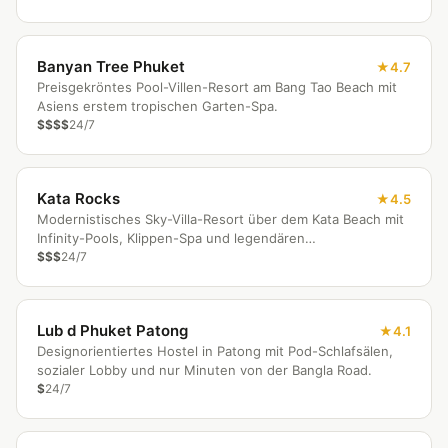
Banyan Tree Phuket
4.7
Preisgekröntes Pool-Villen-Resort am Bang Tao Beach mit
Asiens erstem tropischen Garten-Spa.
$$$$
24/7
Kata Rocks
4.5
Modernistisches Sky-Villa-Resort über dem Kata Beach mit
Infinity-Pools, Klippen-Spa und legendären
Sonnenuntergängen.
$$$
24/7
Lub d Phuket Patong
4.1
Designorientiertes Hostel in Patong mit Pod-Schlafsälen,
sozialer Lobby und nur Minuten von der Bangla Road.
$
24/7