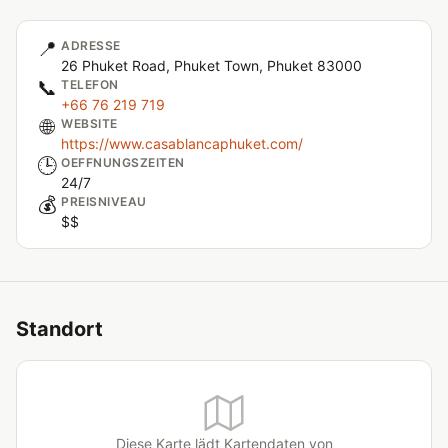
📍
ADRESSE
26 Phuket Road, Phuket Town, Phuket 83000
📞
TELEFON
+66 76 219 719
🌐
WEBSITE
https://www.casablancaphuket.com/
🕒
OEFFNUNGSZEITEN
24/7
💰
PREISNIVEAU
$$
Standort
Diese Karte lädt Kartendaten von