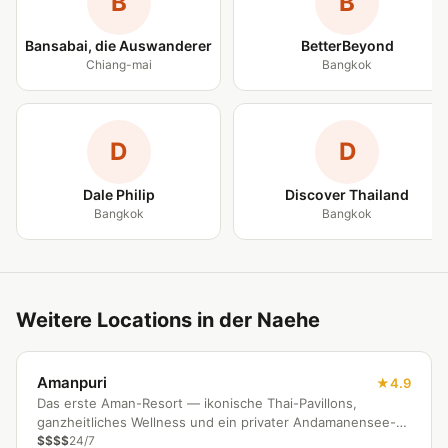
B
B
Bansabai, die Auswanderer
BetterBeyond
Chiang-mai
Bangkok
D
D
Dale Philip
Discover Thailand
Bangkok
Bangkok
Weitere Locations in der Naehe
Amanpuri
4.9
Das erste Aman-Resort — ikonische Thai-Pavillons,
ganzheitliches Wellness und ein privater Andamanensee-
Strand.
$$$$
24/7