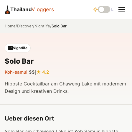
Thailand
Vloggers
/
/
/
Solo Bar
Home
Discover
Nightlife
🌃
Nightlife
Solo Bar
Koh-samui
$$
4.2
|
|
Hippste Cocktailbar am Chaweng Lake mit modernem
Design und kreativen Drinks.
Ueber diesen Ort
Solo Bar am Chaweng Lake ist Koh Samuis hippste