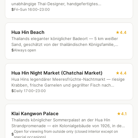
unabhängige Thai-Designer, handgefertigtes
Kunsthandwerk, Live-Musik und Genussgastronomie in
$
Fri–Sun 16:00–23:00
stimmungsvollem Freiluftambiente.
Hua Hin Beach
4.4
Thailands eleganter königlicher Badeort — 5 km weißer
Sand, geschätzt von der thailändischen Königsfamilie,
Bangkoker Wochenendgästen und Langzeitexpats.
$
Always open
Hua Hin Night Market (Chatchai Market)
4.4
Hua Hins legendärer Meeresfrüchte-Nachtmarkt — riesige
Krabben, frische Garnelen und gegrillter Fisch nach
Gewicht täglich auf der Dechanuchit Road.
$
Daily 17:00–23:00
Klai Kangwon Palace
4.1
Thailands königlicher Sommerpalast an der Hua Hin
Strandpromenade — ein Kolonialgebäude von 1926, in dem
König Bhumibol Geschichte schrieb, noch immer aktive
Open for viewing from outside only (closed interior except on
$
special occasions)
Königsresidenz.