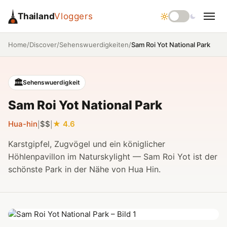
Thailand
Vloggers
/
/
/
Sam Roi Yot National Park
Home
Discover
Sehenswuerdigkeiten
🏛️
Sehenswuerdigkeit
Sam Roi Yot National Park
Hua-hin
$$
4.6
|
|
Karstgipfel, Zugvögel und ein königlicher
Höhlenpavillon im Naturskylight — Sam Roi Yot ist der
schönste Park in der Nähe von Hua Hin.