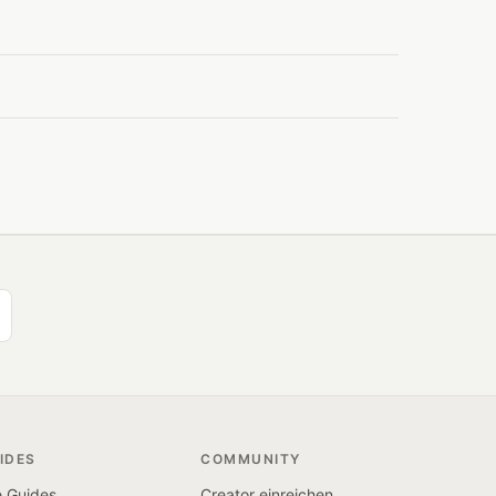
IDES
COMMUNITY
e Guides
Creator einreichen