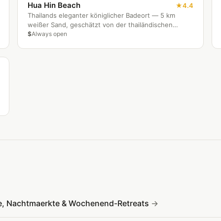
Hua Hin Beach
4.4
Thailands eleganter königlicher Badeort — 5 km
weißer Sand, geschätzt von der thailändischen
Königsfamilie, Bangkoker Wochenendgästen und
$
Always open
Langzeitexpats.
de, Nachtmaerkte & Wochenend-Retreats