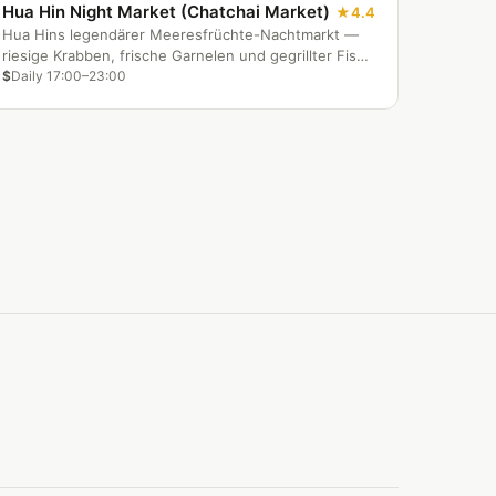
Hua Hin Night Market (Chatchai Market)
4.4
Hua Hins legendärer Meeresfrüchte-Nachtmarkt —
riesige Krabben, frische Garnelen und gegrillter Fisch
nach Gewicht täglich auf der Dechanuchit Road.
$
Daily 17:00–23:00