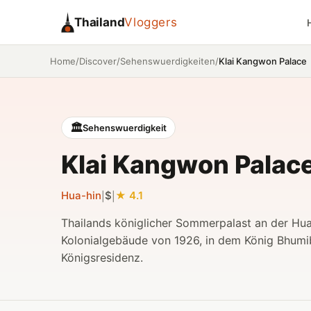
Thailand
Vloggers
/
/
/
Klai Kangwon Palace
Home
Discover
Sehenswuerdigkeiten
🏛️
Sehenswuerdigkeit
Klai Kangwon Palac
Hua-hin
$
4.1
|
|
Thailands königlicher Sommerpalast an der H
Kolonialgebäude von 1926, in dem König Bhumib
Königsresidenz.