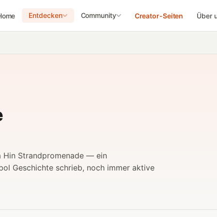
Entdecken
Community
Home
Creator-Seiten
Über 
e
ua Hin Strandpromenade — ein
ol Geschichte schrieb, noch immer aktive