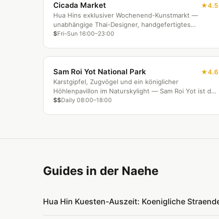
Cicada Market
4.5
Hua Hins exklusiver Wochenend-Kunstmarkt —
unabhängige Thai-Designer, handgefertigtes
Kunsthandwerk, Live-Musik und Genussgastronomie
$
Fri–Sun 16:00–23:00
in stimmungsvollem Freiluftambiente.
Sam Roi Yot National Park
4.6
Karstgipfel, Zugvögel und ein königlicher
Höhlenpavillon im Naturskylight — Sam Roi Yot ist der
schönste Park in der Nähe von Hua Hin.
$$
Daily 08:00–18:00
Guides in der Naehe
Hua Hin Kuesten-Auszeit: Koenigliche Straen