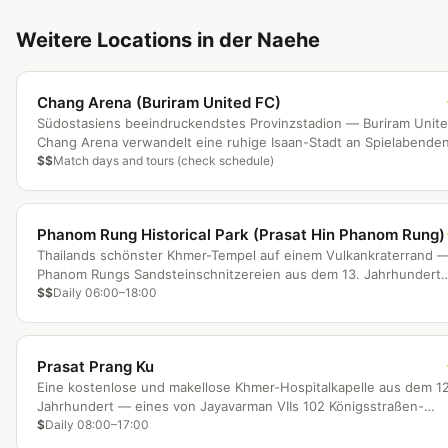
Weitere Locations in der Naehe
Chang Arena (Buriram United FC)
Südostasiens beeindruckendstes Provinzstadion — Buriram Unit
Chang Arena verwandelt eine ruhige Isaan-Stadt an Spielabenden
Thailands Fußballhauptstadt.
$$
Match days and tours (check schedule)
Phanom Rung Historical Park (Prasat Hin Phanom Rung)
Thailands schönster Khmer-Tempel auf einem Vulkankraterrand 
Phanom Rungs Sandsteinschnitzereien aus dem 13. Jahrhundert
rivalisieren mit Angkor, mit Sonnenausrichtungs-Spektakel vierma
$$
Daily 06:00–18:00
jährlich.
Prasat Prang Ku
Eine kostenlose und makellose Khmer-Hospitalkapelle aus dem 12
Jahrhundert — eines von Jayavarman VIIs 102 Königsstraßen-
Heiligtümern, mit Original-Sturzsimsen und lotusgefülltem Graben
$
Daily 08:00–17:00