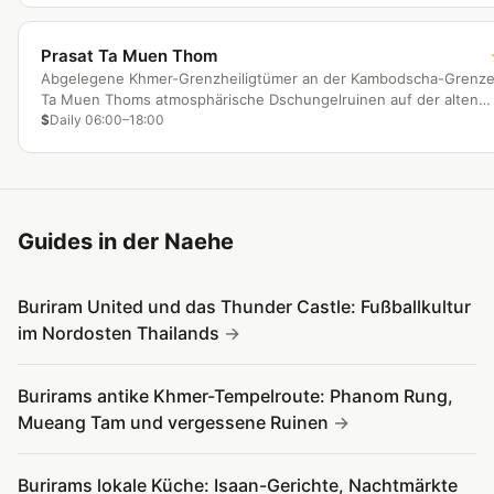
Prasat Ta Muen Thom
Abgelegene Khmer-Grenzheiligtümer an der Kambodscha-Grenz
Ta Muen Thoms atmosphärische Dschungelruinen auf der alten
Königsstraße werden von kaum einem Touristen besucht.
$
Daily 06:00–18:00
Guides in der Naehe
Buriram United und das Thunder Castle: Fußballkultur
im Nordosten Thailands
Burirams antike Khmer-Tempelroute: Phanom Rung,
Mueang Tam und vergessene Ruinen
Burirams lokale Küche: Isaan-Gerichte, Nachtmärkte