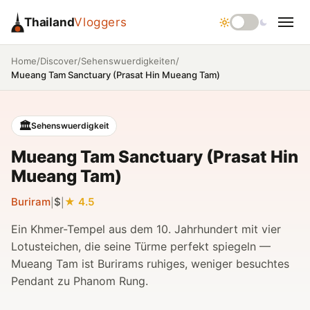
Thailand
Vloggers
/
/
/
Home
Discover
Sehenswuerdigkeiten
Mueang Tam Sanctuary (Prasat Hin Mueang Tam)
🏛️
Sehenswuerdigkeit
Mueang Tam Sanctuary (Prasat Hin
Mueang Tam)
Buriram
$
4.5
|
|
Ein Khmer-Tempel aus dem 10. Jahrhundert mit vier
Lotusteichen, die seine Türme perfekt spiegeln —
Mueang Tam ist Burirams ruhiges, weniger besuchtes
Pendant zu Phanom Rung.