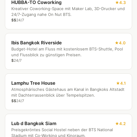
HUBBA-TO Coworking
4.3
Kreativer Coworking-Space mit Maker Lab, 3D-Drucker und
24/7-Zugang nahe On Nut BTS.
$$
24/7
Ibis Bangkok Riverside
4.0
Budget-Hotel am Fluss mit kostenlosem BTS-Shuttle, Pool
und Flussblick zu günstigen Preisen.
$
24/7
Lamphu Tree House
4.1
Atmosphärisches Gästehaus am Kanal in Bangkoks Altstadt
mit Dachterrassenblick über Tempelspitzen.
$$
24/7
Lub d Bangkok Siam
4.2
Preisgekröntes Social Hostel neben der BTS National
Stadium mit Co-Working und Kinoraum.