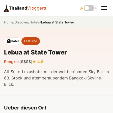
Thailand
Vloggers
/
/
/
Lebua at State Tower
Home
Discover
Hotels
🏨
Hotel
Featured
Lebua at State Tower
Bangkok
$$$$
4.6
|
|
All-Suite-Luxushotel mit der weltberühmten Sky Bar im
63. Stock und atemberaubendem Bangkok-Skyline-
Blick.
Ueber diesen Ort