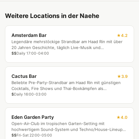
Weitere Locations in der Naehe
Amsterdam Bar
4.2
Legendäre mehrstöckige Strandbar am Haad Rin mit über
20 Jahren Geschichte, täglich Live-Musik und
Hauptanlaufpunkt bei Full Moon Partys.
$$
Daily 17:00-04:00
Cactus Bar
3.9
Beliebte Pre-Party-Strandbar am Haad Rin mit günstigen
Cocktails, Fire Shows und Thai-Boxkämpfen als
Entertainment.
$
Daily 16:00-03:00
Eden Garden Party
4.0
Open-Air-Club im tropischen Garten-Setting mit
hochwertigem Sound-System und Techno/House-Lineup
unter Palmen.
$$
Fri-Sat 22:00-05:00