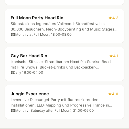
Full Moon Party Haad Rin
4.3
Südostasiens legendäres Vollmond-Strandfestival mit
30.000 Besuchern, Neon-Bodypainting und Music Stages
am Haad Rin Beach.
$$
Monthly at Full Moon, 18:00-08:00
Guy Bar Haad Rin
4.1
Ikonische Sitzsack-Strandbar am Haad Rin Sunrise Beach
mit Fire Shows, Bucket-Drinks und Backpacker-
Atmosphäre.
$
Daily 16:00-04:00
Jungle Experience
4.0
Immersive Dschungel-Party mit fluoreszierenden
Installationen, LED-Mapping und Progressive Trance in
einem natürlichen Amphitheater.
$$
Monthly (Saturday after Full Moon), 21:00-06:00