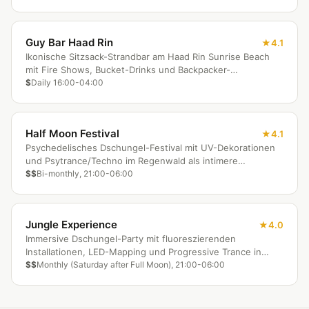
Guy Bar Haad Rin
4.1
Ikonische Sitzsack-Strandbar am Haad Rin Sunrise Beach
mit Fire Shows, Bucket-Drinks und Backpacker-
Atmosphäre.
$
Daily 16:00-04:00
Half Moon Festival
4.1
Psychedelisches Dschungel-Festival mit UV-Dekorationen
und Psytrance/Techno im Regenwald als intimere
Alternative zur Full Moon Party.
$$
Bi-monthly, 21:00-06:00
Jungle Experience
4.0
Immersive Dschungel-Party mit fluoreszierenden
Installationen, LED-Mapping und Progressive Trance in
einem natürlichen Amphitheater.
$$
Monthly (Saturday after Full Moon), 21:00-06:00