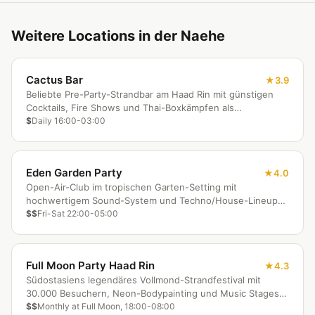
Weitere Locations in der Naehe
Cactus Bar
3.9
Beliebte Pre-Party-Strandbar am Haad Rin mit günstigen
Cocktails, Fire Shows und Thai-Boxkämpfen als
Entertainment.
$
Daily 16:00-03:00
Eden Garden Party
4.0
Open-Air-Club im tropischen Garten-Setting mit
hochwertigem Sound-System und Techno/House-Lineup
unter Palmen.
$$
Fri-Sat 22:00-05:00
Full Moon Party Haad Rin
4.3
Südostasiens legendäres Vollmond-Strandfestival mit
30.000 Besuchern, Neon-Bodypainting und Music Stages
am Haad Rin Beach.
$$
Monthly at Full Moon, 18:00-08:00