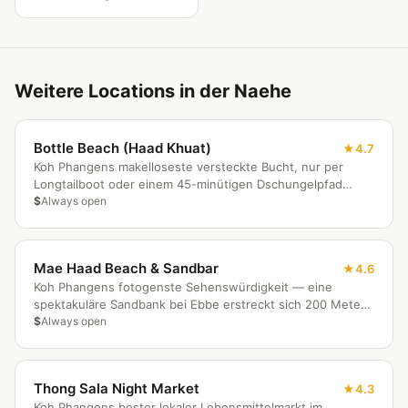
Weitere Locations in der Naehe
Bottle Beach (Haad Khuat)
4.7
Koh Phangens makelloseste versteckte Bucht, nur per
Longtailboot oder einem 45-minütigen Dschungelpfad
erreichbar. Keine Straße, keine Menschenmassen — nur
$
Always open
weißer Sand, hervorragendes Schnorcheln direkt vor dem
Strand und eine Handvoll Bungalow-Resorts.
Mae Haad Beach & Sandbar
4.6
Koh Phangens fotogenste Sehenswürdigkeit — eine
spektakuläre Sandbank bei Ebbe erstreckt sich 200 Meter
ins Meer und verbindet den Strand mit einer kleinen
$
Always open
korallengesäumten Insel, ideal zum Schnorcheln und für
Sonnenaufgangs-Fotografie.
Thong Sala Night Market
4.3
Koh Phangens bester lokaler Lebensmittelmarkt im