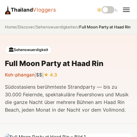
Thailand
Vloggers
/
/
/
Full Moon Party at Haad Rin
Home
Discover
Sehenswuerdigkeiten
🏛️
Sehenswuerdigkeit
Full Moon Party at Haad Rin
Koh-phangan
$$
4.3
|
|
Südostasiens berühmteste Strandparty — bis zu
30.000 Feiernde, spektakuläre Feuershows und Musik
die ganze Nacht über mehrere Bühnen am Haad Rin
Beach, jeden Monat in der Nacht vor dem Vollmond.