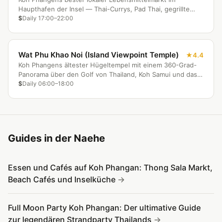
Haupthafen der Insel — Thai-Currys, Pad Thai, gegrillte
Satay, frische Smoothies und vegetarische Optionen zu
$
Daily 17:00–22:00
Preisen, mit denen die Strandgebiete nicht mithalten
können.
Wat Phu Khao Noi (Island Viewpoint Temple)
4.4
Koh Phangens ältester Hügeltempel mit einem 360-Grad-
Panorama über den Golf von Thailand, Koh Samui und das
Dschungelinnere der Insel. Am schönsten beim
$
Daily 06:00–18:00
Sonnenaufgang oder zur goldenen Stunde — mit
ansässigen Mönchen und einem heiligen Buddha-
Fußabdrucksschrein am Gipfel.
Guides in der Naehe
Essen und Cafés auf Koh Phangan: Thong Sala Markt,
Beach Cafés und Inselküche
Full Moon Party Koh Phangan: Der ultimative Guide
zur legendären Strandparty Thailands