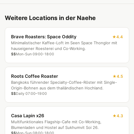
Weitere Locations in der Naehe
Brave Roasters: Space Oddity
4.4
Minimalistischer Kaffee-Loft im Seen Space Thonglor mit
hauseigener Roesterei und Co-Working.
$$
Mon-Sun 09:00-18:00
Roots Coffee Roaster
4.5
Bangkoks führender Specialty-Coffee-Röster mit Single-
Origin-Bohnen aus dem thailändischen Hochland.
$$
Daily 07:00–19:00
Casa Lapin x26
4.3
Multifunktionales Flagship-Cafe mit Co-Working,
Blumenladen und Hostel auf Sukhumvit Soi 26.
$$
Mon-Sun 08:00-18:00