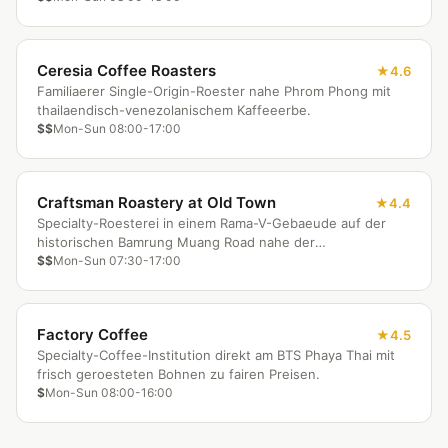
Ceresia Coffee Roasters
4.6
Familiaerer Single-Origin-Roester nahe Phrom Phong mit
thailaendisch-venezolanischem Kaffeeerbe.
$$
Mon-Sun 08:00-17:00
Craftsman Roastery at Old Town
4.4
Specialty-Roesterei in einem Rama-V-Gebaeude auf der
historischen Bamrung Muang Road nahe der
Riesenschaukel.
$$
Mon-Sun 07:30-17:00
Factory Coffee
4.5
Specialty-Coffee-Institution direkt am BTS Phaya Thai mit
frisch geroesteten Bohnen zu fairen Preisen.
$
Mon-Sun 08:00-16:00