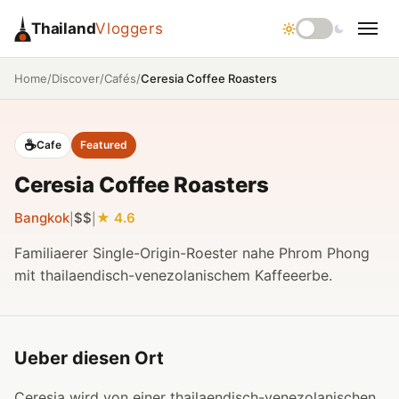
Thailand
Vloggers
/
/
/
Ceresia Coffee Roasters
Home
Discover
Cafés
☕
Cafe
Featured
Ceresia Coffee Roasters
Bangkok
$$
4.6
|
|
Familiaerer Single-Origin-Roester nahe Phrom Phong
mit thailaendisch-venezolanischem Kaffeeerbe.
Ueber diesen Ort
Ceresia wird von einer thailaendisch-venezolanischen