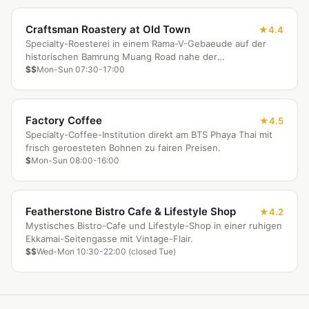
Craftsman Roastery at Old Town
4.4
Specialty-Roesterei in einem Rama-V-Gebaeude auf der
historischen Bamrung Muang Road nahe der
Riesenschaukel.
$$
Mon-Sun 07:30-17:00
Factory Coffee
4.5
Specialty-Coffee-Institution direkt am BTS Phaya Thai mit
frisch geroesteten Bohnen zu fairen Preisen.
$
Mon-Sun 08:00-16:00
Featherstone Bistro Cafe & Lifestyle Shop
4.2
Mystisches Bistro-Cafe und Lifestyle-Shop in einer ruhigen
Ekkamai-Seitengasse mit Vintage-Flair.
$$
Wed-Mon 10:30-22:00 (closed Tue)