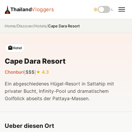
Thailand
Vloggers
/
/
/
Cape Dara Resort
Home
Discover
Hotels
🏨
Hotel
Cape Dara Resort
Chonburi
$$$
4.3
|
|
Ein abgeschiedenes Hügel-Resort in Sattahip mit
privater Bucht, Infinity-Pool und dramatischem
Golfblick abseits der Pattaya-Massen.
Ueber diesen Ort