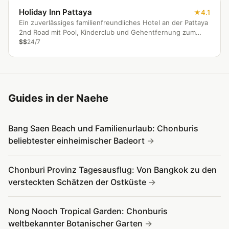
Holiday Inn Pattaya
4.1
Ein zuverlässiges familienfreundliches Hotel an der Pattaya
2nd Road mit Pool, Kinderclub und Gehentfernung zum
Strand und Central Festival.
$$
24/7
Guides in der Naehe
Bang Saen Beach und Familienurlaub: Chonburis
beliebtester einheimischer Badeort
Chonburi Provinz Tagesausflug: Von Bangkok zu den
versteckten Schätzen der Ostküste
Nong Nooch Tropical Garden: Chonburis
weltbekannter Botanischer Garten