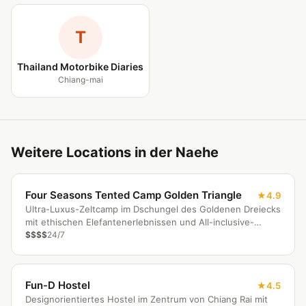
T
Thailand Motorbike Diaries
Chiang-mai
Weitere Locations in der Naehe
Four Seasons Tented Camp Golden Triangle
4.9
Ultra-Luxus-Zeltcamp im Dschungel des Goldenen Dreiecks
mit ethischen Elefantenerlebnissen und All-inclusive-
Abenteuer.
$$$$
24/7
Fun-D Hostel
4.5
Designorientiertes Hostel im Zentrum von Chiang Rai mit