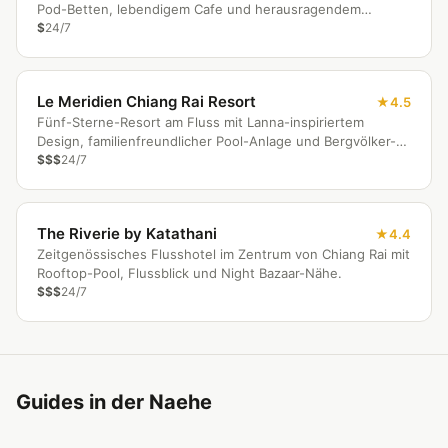
Pod-Betten, lebendigem Cafe und herausragendem
Personal.
$
24/7
Le Meridien Chiang Rai Resort
4.5
Fünf-Sterne-Resort am Fluss mit Lanna-inspiriertem
Design, familienfreundlicher Pool-Anlage und Bergvölker-
Spa.
$$$
24/7
The Riverie by Katathani
4.4
Zeitgenössisches Flusshotel im Zentrum von Chiang Rai mit
Rooftop-Pool, Flussblick und Night Bazaar-Nähe.
$$$
24/7
Guides in der Naehe