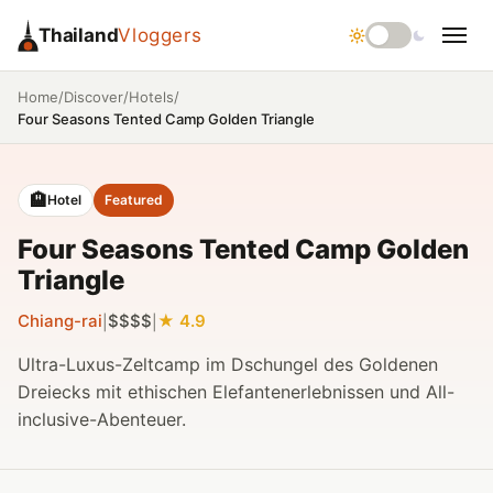
Thailand
Vloggers
/
/
/
Home
Discover
Hotels
Four Seasons Tented Camp Golden Triangle
🏨
Hotel
Featured
Four Seasons Tented Camp Golden
Triangle
Chiang-rai
$$$$
4.9
|
|
Ultra-Luxus-Zeltcamp im Dschungel des Goldenen
Dreiecks mit ethischen Elefantenerlebnissen und All-
inclusive-Abenteuer.