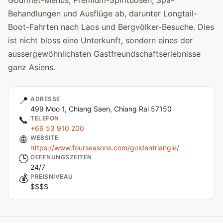
Gourmet-Menüs, Premium-Spirituosen, Spa-
Behandlungen und Ausflüge ab, darunter Longtail-
Boot-Fahrten nach Laos und Bergvölker-Besuche. Dies
ist nicht bloss eine Unterkunft, sondern eines der
aussergewöhnlichsten Gastfreundschaftserlebnisse
ganz Asiens.
📍
ADRESSE
499 Moo 1, Chiang Saen, Chiang Rai 57150
📞
TELEFON
+66 53 910 200
🌐
WEBSITE
https://www.fourseasons.com/goldentriangle/
🕒
OEFFNUNGSZEITEN
24/7
💰
PREISNIVEAU
$$$$