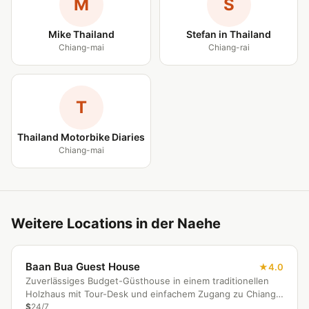
M
S
Mike Thailand
Stefan in Thailand
Chiang-mai
Chiang-rai
T
Thailand Motorbike Diaries
Chiang-mai
Weitere Locations in der Naehe
Baan Bua Guest House
4.0
Zuverlässiges Budget-Güsthouse in einem traditionellen
Holzhaus mit Tour-Desk und einfachem Zugang zu Chiang
Rais Highlights.
$
24/7