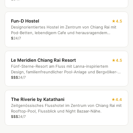
Fun-D Hostel
4.5
Designorientiertes Hostel im Zentrum von Chiang Rai mit
Pod-Betten, lebendigem Cafe und herausragendem
Personal.
$
24/7
Le Meridien Chiang Rai Resort
4.5
Fünf-Sterne-Resort am Fluss mit Lanna-inspiriertem
Design, familienfreundlicher Pool-Anlage und Bergvölker-
Spa.
$$$
24/7
The Riverie by Katathani
4.4
Zeitgenössisches Flusshotel im Zentrum von Chiang Rai mit
Rooftop-Pool, Flussblick und Night Bazaar-Nähe.
$$$
24/7