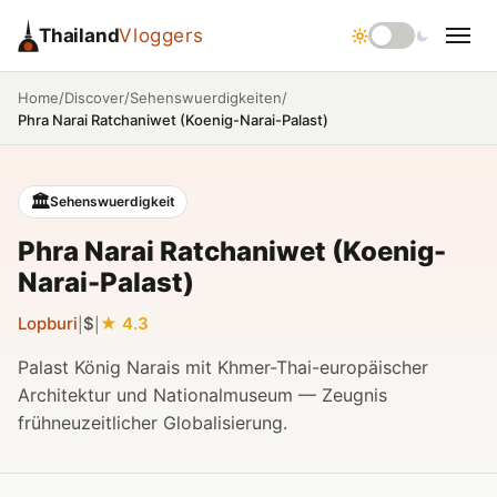
Thailand
Vloggers
/
/
/
Home
Discover
Sehenswuerdigkeiten
Phra Narai Ratchaniwet (Koenig-Narai-Palast)
🏛️
Sehenswuerdigkeit
Phra Narai Ratchaniwet (Koenig-
Narai-Palast)
Lopburi
$
4.3
|
|
Palast König Narais mit Khmer-Thai-europäischer
Architektur und Nationalmuseum — Zeugnis
frühneuzeitlicher Globalisierung.