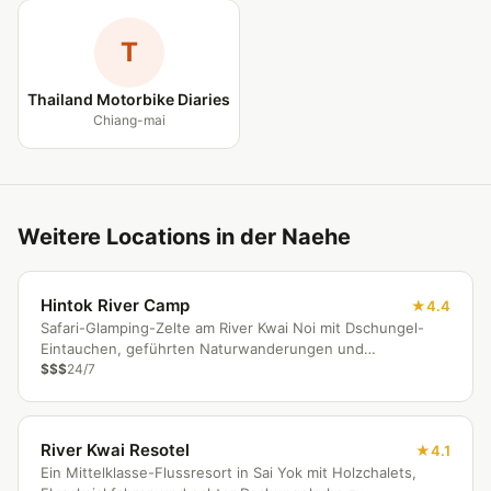
T
Thailand Motorbike Diaries
Chiang-mai
Weitere Locations in der Naehe
Hintok River Camp
4.4
Safari-Glamping-Zelte am River Kwai Noi mit Dschungel-
Eintauchen, geführten Naturwanderungen und
gemeinsamen Lagerfeuerabenden.
$$$
24/7
River Kwai Resotel
4.1
Ein Mittelklasse-Flussresort in Sai Yok mit Holzchalets,