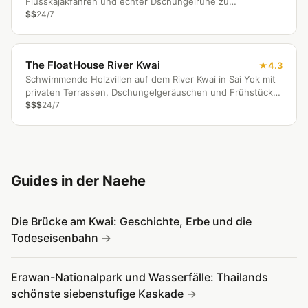
Flusskajakfahren und echter Dschungelruhe zu
zugänglichen Preisen.
$$
24/7
The FloatHouse River Kwai
4.3
Schwimmende Holzvillen auf dem River Kwai in Sai Yok mit
privaten Terrassen, Dschungelgeräuschen und Frühstück
per Longtail-Boot.
$$$
24/7
Guides in der Naehe
Die Brücke am Kwai: Geschichte, Erbe und die
Todeseisenbahn
Erawan-Nationalpark und Wasserfälle: Thailands
schönste siebenstufige Kaskade