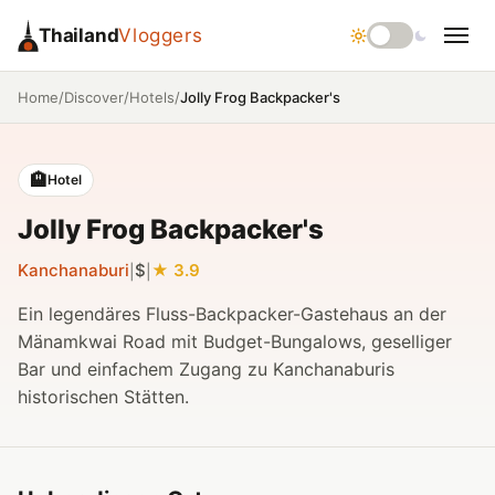
Thailand
Vloggers
/
/
/
Jolly Frog Backpacker's
Home
Discover
Hotels
🏨
Hotel
Jolly Frog Backpacker's
Kanchanaburi
$
3.9
|
|
Ein legendäres Fluss-Backpacker-Gastehaus an der
Mänamkwai Road mit Budget-Bungalows, geselliger
Bar und einfachem Zugang zu Kanchanaburis
historischen Stätten.